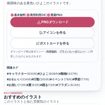
南国味のある黄色いひよこのイラストです。
基本無料
|
商用利用OK
|
透過PNG
PNGダウンロード
アイコンを作る
ポストカードを作る
ダウンロード時は各ポリシー（
利用規約
・
プライバシーポリシー
）に同
意したものとみなされます。
関連タグ
#
キャラクター
(
930
件)
#
ひよこ
(
608
件)
#
動物
(
437
件)
#
かわいい
(
334
件)
#
行動
(
260
件)
#
イベント
(
78
件)
#
季節
(
77
件)
#
お祝い
(
73
件)
#
夏
(
63
件)
#
踊る
(
13
件)
#
フラダンス
(
4
件)
RECOMMEND
おすすめのイラスト
このイラストと似た雰囲気のイラスト