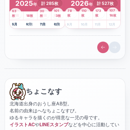
2025
2026
計
285
枚
計
527
枚
年
年
43
107
101
78
110
173
63
30
2
枚
8
枚
枚
枚
41
枚
13
枚
6
枚
枚
枚
枚
枚
16
枚
1
枚
月
2
18
月
枚
3
枚
月
4
3
月
枚
1
月
2
月
3
月
4
月
5
月
6
月
7
月
8
月
5
月
6
月
7
月
8
月
9
月
10
月
11
月
12
月
9
月
10
月
11
月
12
月
ちょこなす
北海道出身のおうし座AB型。
名前の由来はへなちょこなすび。
ゆるキャラを描くのが得意な一児の母です。
イラストAC
や
LINEスタンプ
などを中心に活動してい