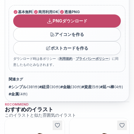
基本無料
|
商用利用OK
|
透過PNG
PNGダウンロード
アイコンを作る
ポストカードを作る
ダウンロード時は各ポリシー（
利用規約
・
プライバシーポリシー
）に同
意したものとみなされます。
関連タグ
#
シンプル
(
381
件)
#
経済
(
30
件)
#
金融
(
30
件)
#
資産
(
5
件)
#
延べ棒
(
4
件)
#
金属
(
4
件)
RECOMMEND
おすすめのイラスト
このイラストと似た雰囲気のイラスト