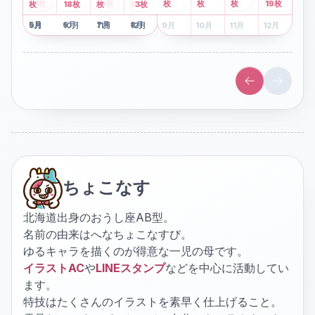
2
枚
8
枚
枚
枚
41
枚
13
枚
6
枚
枚
枚
枚
枚
19
枚
1
枚
月
2
18
月
枚
3
枚
月
4
3
月
枚
1
月
2
月
3
月
4
月
5
月
6
月
7
月
8
月
5
月
6
月
7
月
8
月
9
月
10
月
11
月
12
月
9
月
10
月
11
月
12
月
ちょこなす
北海道出身のおうし座AB型。
名前の由来はへなちょこなすび。
ゆるキャラを描くのが得意な一児の母です。
イラストAC
や
LINEスタンプ
などを中心に活動してい
ます。
特技はたくさんのイラストを素早く仕上げること。