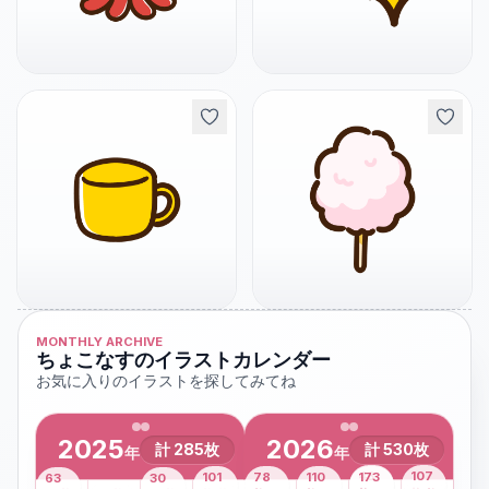
MONTHLY ARCHIVE
ちょこなすのイラストカレンダー
お気に入りのイラストを探してみてね
2025
2026
計
285
枚
計
530
枚
年
年
43
107
101
78
110
173
63
30