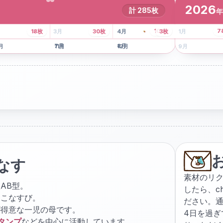
2026
計
285
枚
年
8
枚
13
枚
6
枚
101
枚
7
18
枚
3
月
30
枚
4
月
3
枚
1
月
月
7
月
8
月
5
月
月
11
月
12
月
9
月
なす
素材のリ
AB型。
したら、
c
ょこなすび。
ださい。通
が得意な一児の母です。
4日を過
スタンプ
などを中心に活動しています。