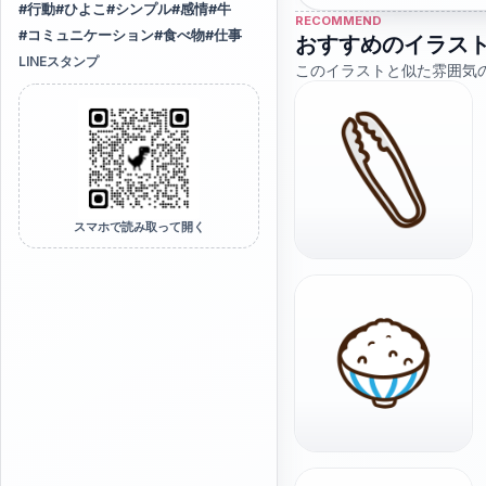
#
行動
#
ひよこ
#
シンプル
#
感情
#
牛
RECOMMEND
#
コミュニケーション
#
食べ物
#
仕事
おすすめのイラス
LINEスタンプ
このイラストと似た雰囲気
スマホで読み取って開く