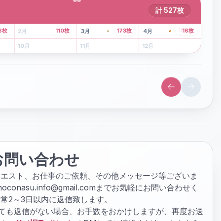
計
527
枚
43
枚
107
枚
8
枚
110
枚
173
枚
16
枚
2
月
3
月
4
月
6
月
7
月
8
月
10
月
11
月
12
月
お問い合わせ
クエスト、お仕事のご依頼、その他メッセージ等ございま
hoconasu.info@gmail.com
までお気軽にお問い合わせく
常2～3日以内に返信致します。
ぎても返信がない場合、お手数をおかけしますが、再度お送