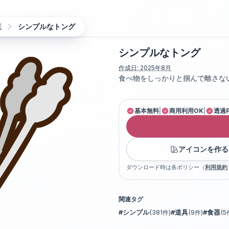
覧
シンプルなトング
シンプルなトング
作成日:
2025年8月
食べ物をしっかりと掴んで離さな
基本無料
|
商用利用OK
|
透過
アイコンを作る
ダウンロード時は各ポリシー（
利用規約
関連タグ
#
シンプル
(
381
件)
#
道具
(
9
件)
#
食器
(
5