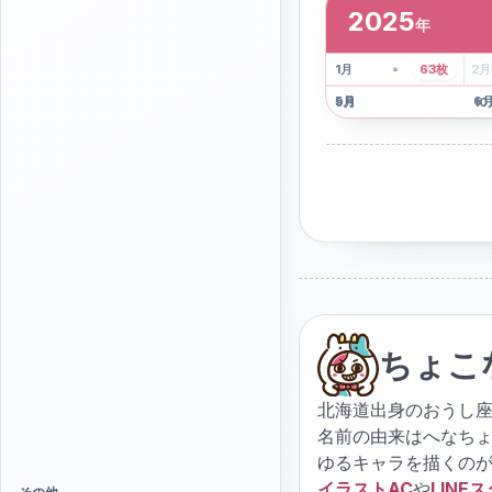
2025
年
2
枚
41
枚
1
月
63
枚
2
月
5
月
6
9
月
10
ちょこ
北海道出身のおうし座
名前の由来はへなち
ゆるキャラを描くの
イラストAC
や
LINE