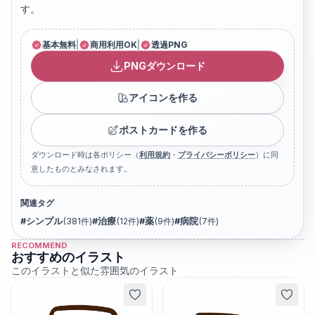
す。
基本無料
|
商用利用OK
|
透過PNG
PNGダウンロード
アイコンを作る
ポストカードを作る
ダウンロード時は各ポリシー（
利用規約
・
プライバシーポリシー
）に同
意したものとみなされます。
関連タグ
#
シンプル
(
381
件)
#
治療
(
12
件)
#
薬
(
9
件)
#
病院
(
7
件)
RECOMMEND
おすすめのイラスト
このイラストと似た雰囲気のイラスト