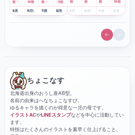
2
枚
8
枚
枚
枚
41
枚
13
枚
6
枚
枚
枚
枚
枚
19
枚
1
枚
月
2
18
月
枚
3
枚
月
4
3
月
枚
1
月
2
月
3
月
4
月
5
月
6
月
7
月
8
月
5
月
6
月
7
月
8
月
9
月
10
月
11
月
12
月
9
月
10
月
11
月
12
月
ちょこなす
北海道出身のおうし座AB型。
名前の由来はへなちょこなすび。
ゆるキャラを描くのが得意な一児の母です。
イラストAC
や
LINEスタンプ
などを中心に活動してい
ます。
特技はたくさんのイラストを素早く仕上げること。