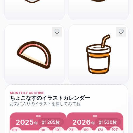
MONTHLY ARCHIVE
ちょこなすのイラストカレンダー
お気に入りのイラストを探してみてね
2025
2026
計
285
枚
計
530
枚
年
年
43
107
101
78
110
173
63
30