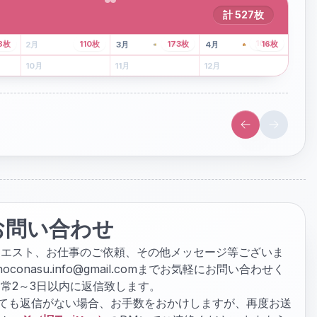
計
527
枚
43
枚
107
枚
8
枚
110
枚
173
枚
16
枚
2
月
3
月
4
月
6
月
7
月
8
月
10
月
11
月
12
月
お問い合わせ
クエスト、お仕事のご依頼、その他メッセージ等ございま
hoconasu.info@gmail.com
までお気軽にお問い合わせく
常2～3日以内に返信致します。
ぎても返信がない場合、お手数をおかけしますが、再度お送