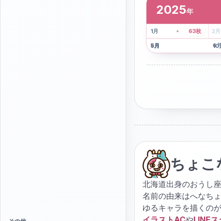
2025
年
2
枚
41
枚
1
月
63
枚
2
月
5
月
6
9
月
10
ちょこ
北海道出身のおうし座
名前の由来はへなち
ゆるキャラを描くの
イラストAC
や
LINE