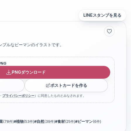
LINEスタンプを見る
ンプルなピーマンのイラストです。
PNG
PNGダウンロード
ポストカードを作る
・
プライバシーポリシー
）に同意したものとみなされます。
菜
(
78
件)
#
植物
(
53
件)
#
自然
(
39
件)
#
食材
(
25
件)
#
ピーマン
(
6
件)