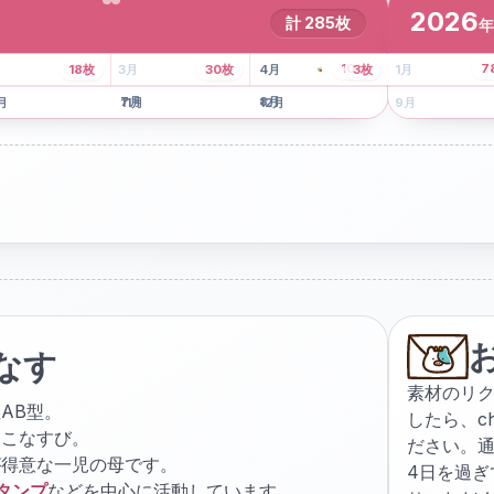
2026
計
285
枚
年
8
枚
13
枚
6
枚
101
枚
7
18
枚
3
月
30
枚
4
月
3
枚
1
月
月
7
月
8
月
5
月
月
11
月
12
月
9
月
なす
素材のリ
AB型。
したら、
c
ょこなすび。
ださい。通
が得意な一児の母です。
4日を過
スタンプ
などを中心に活動しています。