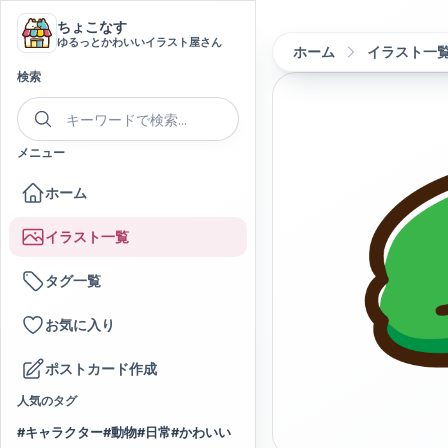
ちょこなす
ゆるっとかわいいイラスト屋さん
ホーム
イラスト一
検索
メニュー
ホーム
イラスト一覧
タグ一覧
お気に入り
ポストカード作成
人気のタグ
#
キャラクター
#
動物
#
日常
#
かわいい