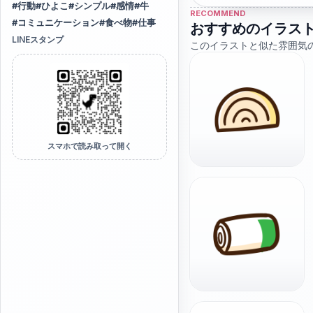
#
行動
#
ひよこ
#
シンプル
#
感情
#
牛
RECOMMEND
#
コミュニケーション
#
食べ物
#
仕事
おすすめのイラス
LINEスタンプ
このイラストと似た雰囲気
スマホで読み取って開く