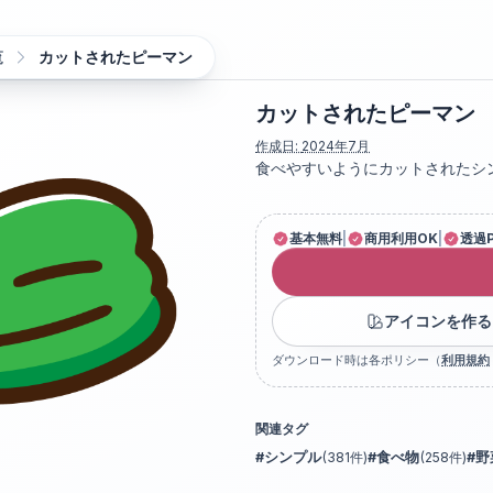
覧
カットされたピーマン
カットされたピーマン
作成日:
2024年7月
食べやすいようにカットされたシ
基本無料
|
商用利用OK
|
透過
アイコンを作る
ダウンロード時は各ポリシー（
利用規約
関連タグ
#
シンプル
(
381
件)
#
食べ物
(
258
件)
#
野