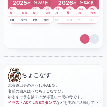
2025
2026
計
285
枚
計
530
枚
年
年
43
107
101
78
110
173
63
30
2
枚
8
枚
枚
枚
41
枚
13
枚
6
枚
枚
枚
枚
枚
19
枚
1
枚
月
2
18
月
枚
3
枚
月
4
3
月
枚
1
月
2
月
3
月
4
月
5
月
6
月
7
月
8
月
5
月
6
月
7
月
8
月
9
月
10
月
11
月
12
月
9
月
10
月
11
月
12
月
ちょこなす
北海道出身のおうし座AB型。
名前の由来はへなちょこなすび。
ゆるキャラを描くのが得意な一児の母です。
イラストAC
や
LINEスタンプ
などを中心に活動してい