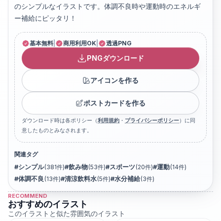
のシンプルなイラストです。体調不良時や運動時のエネルギ
ー補給にピッタリ！
基本無料
|
商用利用OK
|
透過PNG
PNGダウンロード
アイコンを作る
ポストカードを作る
ダウンロード時は各ポリシー（
利用規約
・
プライバシーポリシー
）に同
意したものとみなされます。
関連タグ
#
シンプル
(
381
件)
#
飲み物
(
53
件)
#
スポーツ
(
20
件)
#
運動
(
14
件)
#
体調不良
(
13
件)
#
清涼飲料水
(
5
件)
#
水分補給
(
3
件)
RECOMMEND
おすすめのイラスト
このイラストと似た雰囲気のイラスト