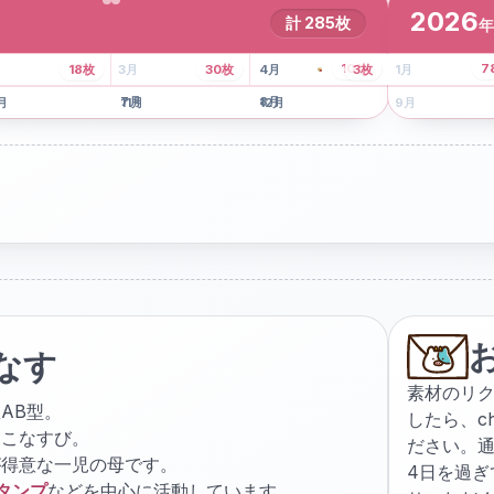
2026
計
285
枚
年
8
枚
13
枚
6
枚
101
枚
7
18
枚
3
月
30
枚
4
月
3
枚
1
月
月
7
月
8
月
5
月
月
11
月
12
月
9
月
なす
素材のリ
AB型。
したら、
c
ょこなすび。
ださい。通
が得意な一児の母です。
4日を過
スタンプ
などを中心に活動しています。