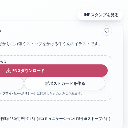
LINEスタンプを見る
ん
ばかりに力強くストップをかける牛くんのイラストです。
PNG
PNGダウンロード
ポストカードを作る
・
プライバシーポリシー
）に同意したものとみなされます。
#
行動
(
260
件)
#
牛
(
145
件)
#
コミュニケーション
(
115
件)
#
ストップ
(
3
件)