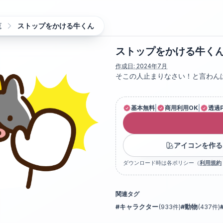
覧
ストップをかける牛くん
ストップをかける牛く
作成日:
2024年7月
そこの人止まりなさい！と言わん
基本無料
|
商用利用OK
|
透過
アイコンを作る
ダウンロード時は各ポリシー（
利用規約
関連タグ
#
キャラクター
(
933
件)
#
動物
(
437
件)