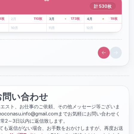
計
530
枚
43
枚
107
枚
8
枚
110
枚
173
枚
19
枚
2
月
3
月
4
月
6
月
7
月
8
月
10
月
11
月
12
月
お問い合わせ
クエスト、お仕事のご依頼、その他メッセージ等ございま
hoconasu.info@gmail.com
までお気軽にお問い合わせく
常2～3日以内に返信致します。
ぎても返信がない場合、お手数をおかけしますが、再度お送