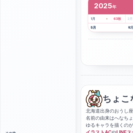
2025
年
2
枚
41
枚
1
月
63
枚
2
月
5
月
6
9
月
10
ちょこ
北海道出身のおうし座
名前の由来はへなち
ゆるキャラを描くの
イラストAC
や
LINE