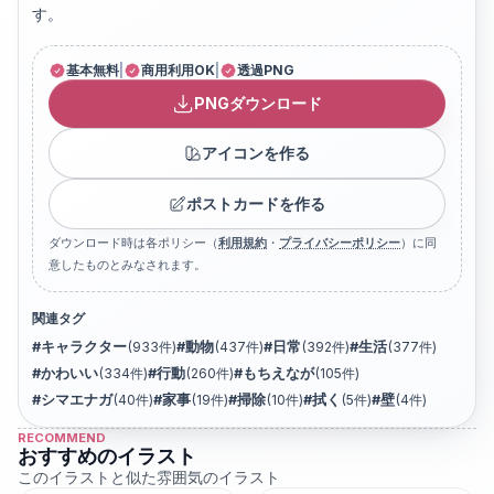
す。
基本無料
|
商用利用OK
|
透過PNG
PNGダウンロード
アイコンを作る
ポストカードを作る
ダウンロード時は各ポリシー（
利用規約
・
プライバシーポリシー
）に同
意したものとみなされます。
関連タグ
#
キャラクター
(
933
件)
#
動物
(
437
件)
#
日常
(
392
件)
#
生活
(
377
件)
#
かわいい
(
334
件)
#
行動
(
260
件)
#
もちえなが
(
105
件)
#
シマエナガ
(
40
件)
#
家事
(
19
件)
#
掃除
(
10
件)
#
拭く
(
5
件)
#
壁
(
4
件)
RECOMMEND
おすすめのイラスト
このイラストと似た雰囲気のイラスト