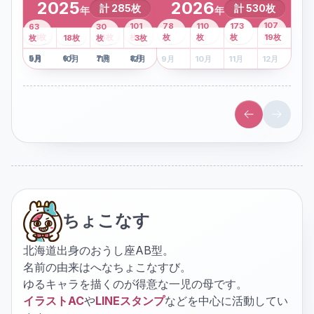
2025
2026
計
285
枚
計
530
枚
年
年
43
107
101
78
110
173
63
30
2
枚
8
枚
枚
枚
41
枚
13
枚
6
枚
枚
枚
枚
枚
19
枚
1
枚
月
2
18
月
枚
3
枚
月
4
3
月
枚
1
月
2
月
3
月
4
月
5
月
6
月
7
月
8
月
5
月
6
月
7
月
8
月
9
月
10
月
11
月
12
月
9
月
10
月
11
月
12
月
ちょこなす
北海道出身のおうし座AB型。
名前の由来はへなちょこなすび。
ゆるキャラを描くのが得意な一児の母です。
イラストAC
や
LINEスタンプ
などを中心に活動してい