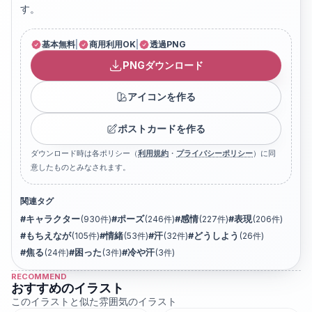
す。
基本無料
|
商用利用OK
|
透過PNG
PNGダウンロード
アイコンを作る
ポストカードを作る
ダウンロード時は各ポリシー（
利用規約
・
プライバシーポリシー
）に同
意したものとみなされます。
関連タグ
#
キャラクター
(
930
件)
#
ポーズ
(
246
件)
#
感情
(
227
件)
#
表現
(
206
件)
#
もちえなが
(
105
件)
#
情緒
(
53
件)
#
汗
(
32
件)
#
どうしよう
(
26
件)
#
焦る
(
24
件)
#
困った
(
3
件)
#
冷や汗
(
3
件)
RECOMMEND
おすすめのイラスト
このイラストと似た雰囲気のイラスト