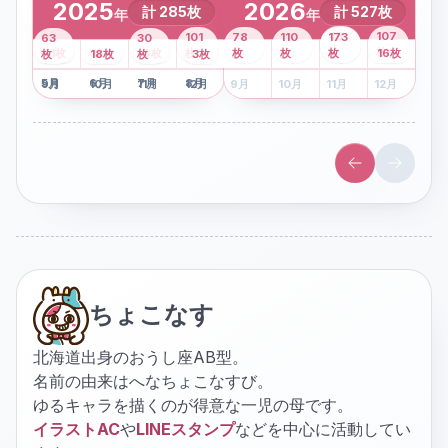
2025
2026
計
285
枚
計
527
枚
年
年
43
107
101
78
110
173
63
30
2
枚
8
枚
枚
枚
41
枚
13
枚
6
枚
枚
枚
枚
枚
16
枚
1
枚
月
2
18
月
枚
3
枚
月
4
3
月
枚
1
月
2
月
3
月
4
月
5
月
6
月
7
月
8
月
5
月
6
月
7
月
8
月
9
月
10
月
11
月
12
月
9
月
10
月
11
月
12
月
ちょこなす
北海道出身のおうし座AB型。
名前の由来はへなちょこなすび。
ゆるキャラを描くのが得意な一児の母です。
イラストAC
や
LINEスタンプ
などを中心に活動してい