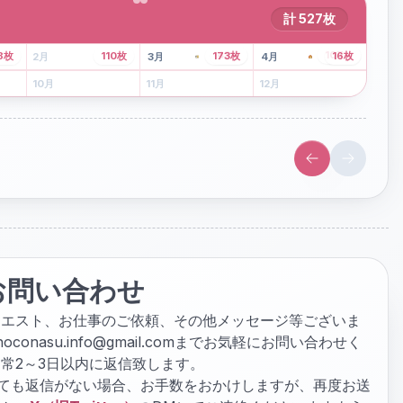
計
527
枚
43
枚
107
枚
8
枚
110
枚
173
枚
16
枚
2
月
3
月
4
月
6
月
7
月
8
月
10
月
11
月
12
月
お問い合わせ
クエスト、お仕事のご依頼、その他メッセージ等ございま
hoconasu.info@gmail.com
までお気軽にお問い合わせく
常2～3日以内に返信致します。
ぎても返信がない場合、お手数をおかけしますが、再度お送