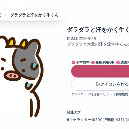
覧
ダラダラと汗をかく牛くん
ダラダラと汗をかく牛
作成日:
2024年7月
ダラダラと大量の汗を流す牛くん
基本無料
|
商用利用OK
|
透過
アイコンを作る
ダウンロード時は各ポリシー（
利用規約
関連タグ
#
キャラクター
(
930
件)
#
動物
(
437
件)