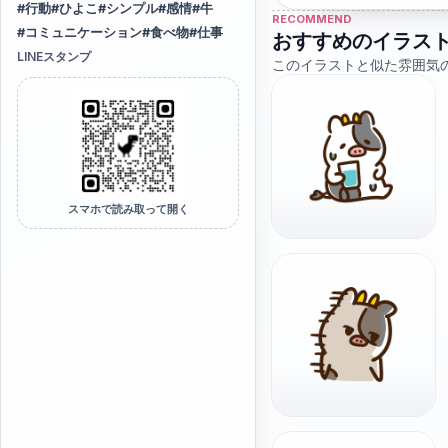
#
行動
#
ひよこ
#
シンプル
#
感情
#
牛
RECOMMEND
#
コミュニケーション
#
食べ物
#
仕事
おすすめのイラス
LINEスタンプ
このイラストと似た雰囲気
スマホで読み取って開く