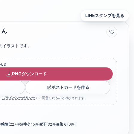
LINEスタンプを見る
くん
のイラストです。
PNG
PNGダウンロード
ポストカードを作る
・
プライバシーポリシー
）に同意したものとみなされます。
#
感情
(
227
件)
#
牛
(
145
件)
#
汗
(
32
件)
#
焦り
(
6
件)