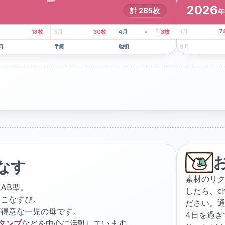
2026
計
285
枚
年
8
枚
13
枚
6
枚
101
枚
7
18
枚
3
月
30
枚
4
月
3
枚
1
月
月
7
月
8
月
5
月
月
11
月
12
月
9
月
なす
素材のリ
AB型。
したら、
c
ょこなすび。
ださい。通
が得意な一児の母です。
4日を過
スタンプ
などを中心に活動しています。