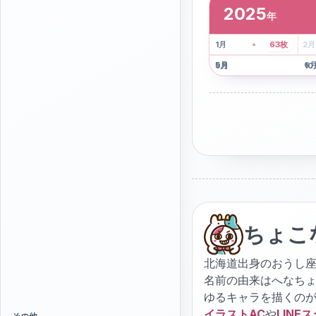
2025
年
2
枚
41
枚
1
月
63
枚
2
月
5
月
6
9
月
10
ちょこ
北海道出身のおうし座
名前の由来はへなち
ゆるキャラを描くの
イラストAC
や
LINE