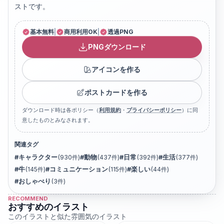
ストです。
基本無料
|
商用利用OK
|
透過PNG
PNGダウンロード
アイコンを作る
ポストカードを作る
ダウンロード時は各ポリシー（
利用規約
・
プライバシーポリシー
）に同
意したものとみなされます。
関連タグ
#
キャラクター
(
930
件)
#
動物
(
437
件)
#
日常
(
392
件)
#
生活
(
377
件)
#
牛
(
145
件)
#
コミュニケーション
(
115
件)
#
楽しい
(
44
件)
#
おしゃべり
(
3
件)
RECOMMEND
おすすめのイラスト
このイラストと似た雰囲気のイラスト