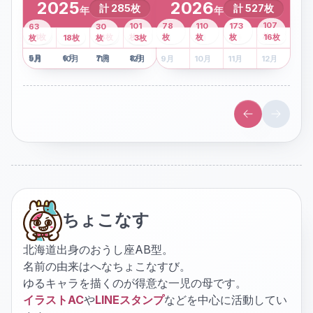
2025
2026
計
285
枚
計
527
枚
年
年
43
107
101
78
110
173
63
30
2
枚
8
枚
枚
枚
41
枚
13
枚
6
枚
枚
枚
枚
枚
16
枚
1
枚
月
2
18
月
枚
3
枚
月
4
3
月
枚
1
月
2
月
3
月
4
月
5
月
6
月
7
月
8
月
5
月
6
月
7
月
8
月
9
月
10
月
11
月
12
月
9
月
10
月
11
月
12
月
ちょこなす
北海道出身のおうし座AB型。
名前の由来はへなちょこなすび。
ゆるキャラを描くのが得意な一児の母です。
イラストAC
や
LINEスタンプ
などを中心に活動してい