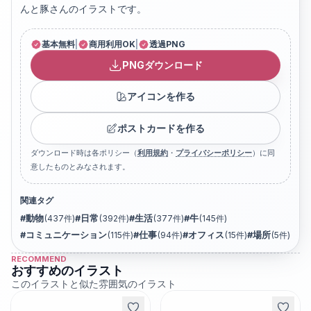
んと豚さんのイラストです。
基本無料
|
商用利用OK
|
透過PNG
PNGダウンロード
アイコンを作る
ポストカードを作る
ダウンロード時は各ポリシー（
利用規約
・
プライバシーポリシー
）に同
意したものとみなされます。
関連タグ
#
動物
(
437
件)
#
日常
(
392
件)
#
生活
(
377
件)
#
牛
(
145
件)
#
コミュニケーション
(
115
件)
#
仕事
(
94
件)
#
オフィス
(
15
件)
#
場所
(
5
件)
RECOMMEND
おすすめのイラスト
このイラストと似た雰囲気のイラスト