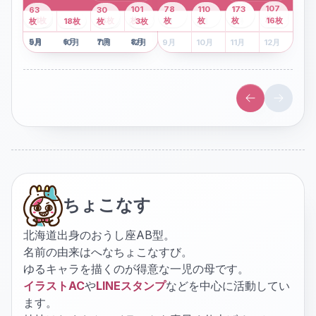
43
107
101
78
110
173
63
30
2
枚
8
枚
枚
枚
41
枚
13
枚
6
枚
枚
枚
枚
枚
16
枚
1
枚
月
2
18
月
枚
3
枚
月
4
3
月
枚
1
月
2
月
3
月
4
月
5
月
6
月
7
月
8
月
5
月
6
月
7
月
8
月
9
月
10
月
11
月
12
月
9
月
10
月
11
月
12
月
ちょこなす
北海道出身のおうし座AB型。
名前の由来はへなちょこなすび。
ゆるキャラを描くのが得意な一児の母です。
イラストAC
や
LINEスタンプ
などを中心に活動してい
ます。