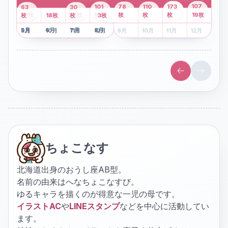
43
107
101
78
110
173
63
30
2
枚
8
枚
枚
枚
41
枚
13
枚
6
枚
枚
枚
枚
枚
19
枚
1
枚
月
2
18
月
枚
3
枚
月
4
3
月
枚
1
月
2
月
3
月
4
月
5
月
6
月
7
月
8
月
5
月
6
月
7
月
8
月
9
月
10
月
11
月
12
月
9
月
10
月
11
月
12
月
ちょこなす
北海道出身のおうし座AB型。
名前の由来はへなちょこなすび。
ゆるキャラを描くのが得意な一児の母です。
イラストAC
や
LINEスタンプ
などを中心に活動してい
ます。