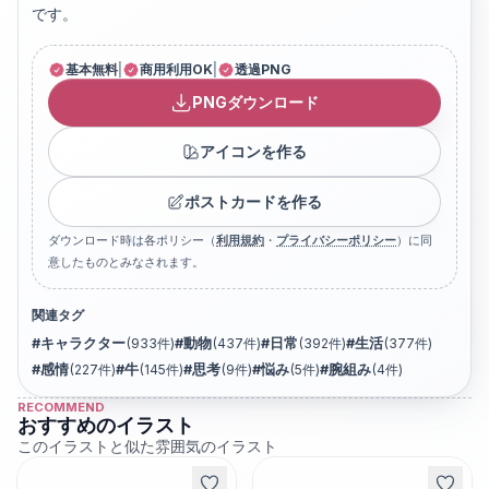
です。
基本無料
|
商用利用OK
|
透過PNG
PNGダウンロード
アイコンを作る
ポストカードを作る
ダウンロード時は各ポリシー（
利用規約
・
プライバシーポリシー
）に同
意したものとみなされます。
関連タグ
#
キャラクター
(
933
件)
#
動物
(
437
件)
#
日常
(
392
件)
#
生活
(
377
件)
#
感情
(
227
件)
#
牛
(
145
件)
#
思考
(
9
件)
#
悩み
(
5
件)
#
腕組み
(
4
件)
RECOMMEND
おすすめのイラスト
このイラストと似た雰囲気のイラスト