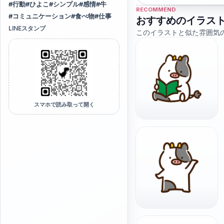
#
行動
#
ひよこ
#
シンプル
#
感情
#
牛
RECOMMEND
#
コミュニケーション
#
食べ物
#
仕事
おすすめのイラス
LINEスタンプ
このイラストと似た雰囲気
スマホで読み取って開く