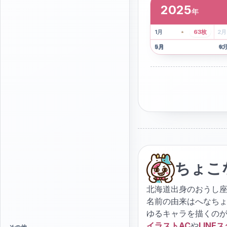
2025
年
2
枚
41
枚
1
月
63
枚
2
月
5
月
6
9
月
10
ちょこ
北海道出身のおうし座
名前の由来はへなち
ゆるキャラを描くの
イラストAC
や
LINE