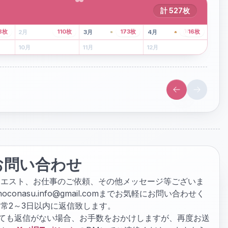
計
527
枚
43
枚
107
枚
8
枚
110
枚
173
枚
16
枚
2
月
3
月
4
月
6
月
7
月
8
月
10
月
11
月
12
月
お問い合わせ
クエスト、お仕事のご依頼、その他メッセージ等ございま
hoconasu.info@gmail.com
までお気軽にお問い合わせく
常2～3日以内に返信致します。
ぎても返信がない場合、お手数をおかけしますが、再度お送