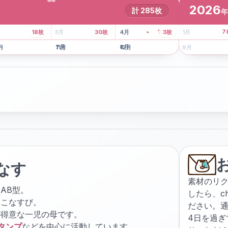
2026
計
285
枚
年
8
枚
13
枚
6
枚
101
枚
7
18
枚
3
月
30
枚
4
月
3
枚
1
月
月
7
月
8
月
5
月
月
11
月
12
月
9
月
なす
素材のリ
AB型。
したら、
c
ょこなすび。
ださい。通
が得意な一児の母です。
4日を過
スタンプ
などを中心に活動しています。