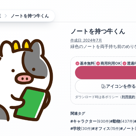
覧
ノートを持つ牛くん
ノートを持つ牛くん
作成日:
2024年7月
緑色のノートを両手持ち前のめり
基本無料
|
商用利用OK
|
透過
アイコンを作る
ダウンロード時は各ポリシー（
利用規約
関連タグ
#
キャラクター
(
930
件)
#
動物
(
437
件)
#
学校
(
30
件)
#
オフィス
(
15
件)
#
ノート
(