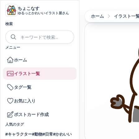
ちょこなす
ゆるっとかわいいイラスト屋さん
ホーム
イラスト一
検索
メニュー
ホーム
イラスト一覧
タグ一覧
お気に入り
ポストカード作成
人気のタグ
#
キャラクター
#
動物
#
日常
#
かわいい