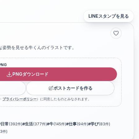
LINEスタンプを見る
な姿勢を見せる牛くんのイラストです。
PNG
PNGダウンロード
ポストカードを作る
・
プライバシーポリシー
）に同意したものとみなされます。
#
日常
(
392
件)
#
生活
(
377
件)
#
牛
(
145
件)
#
仕事
(
94
件)
#
学び
(
83
件)
3
件)