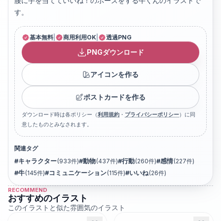
腰に手を当てていいね！のポーズをする牛くんのイラストで
す。
基本無料
|
商用利用OK
|
透過PNG
PNGダウンロード
アイコンを作る
ポストカードを作る
ダウンロード時は各ポリシー（
利用規約
・
プライバシーポリシー
）に同
意したものとみなされます。
関連タグ
#
キャラクター
(
933
件)
#
動物
(
437
件)
#
行動
(
260
件)
#
感情
(
227
件)
#
牛
(
145
件)
#
コミュニケーション
(
115
件)
#
いいね
(
26
件)
RECOMMEND
おすすめのイラスト
このイラストと似た雰囲気のイラスト