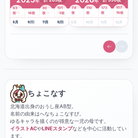
年
年
43
107
101
78
110
173
63
30
2
枚
8
枚
枚
枚
41
枚
13
枚
6
枚
枚
枚
枚
枚
19
枚
1
枚
月
2
18
月
枚
3
枚
月
4
3
月
枚
1
月
2
月
3
月
4
月
5
月
6
月
7
月
8
月
5
月
6
月
7
月
8
月
9
月
10
月
11
月
12
月
9
月
10
月
11
月
12
月
ちょこなす
北海道出身のおうし座AB型。
名前の由来はへなちょこなすび。
ゆるキャラを描くのが得意な一児の母です。
イラストAC
や
LINEスタンプ
などを中心に活動してい
ます。