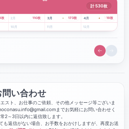
計
530
枚
43
枚
107
枚
8
枚
110
枚
173
枚
19
枚
2
月
3
月
4
月
6
月
7
月
8
月
10
月
11
月
12
月
お問い合わせ
クエスト、お仕事のご依頼、その他メッセージ等ございま
hoconasu.info@gmail.com
までお気軽にお問い合わせく
常2～3日以内に返信致します。
ぎても返信がない場合、お手数をおかけしますが、再度お送