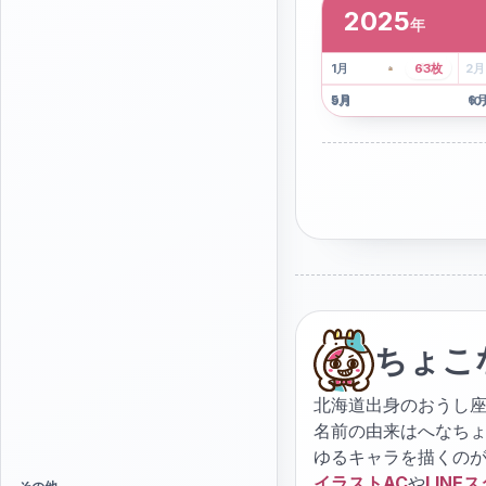
2025
年
2
枚
41
枚
1
月
63
枚
2
月
5
月
6
9
月
10
ちょこ
北海道出身のおうし座
名前の由来はへなち
ゆるキャラを描くの
イラストAC
や
LINE