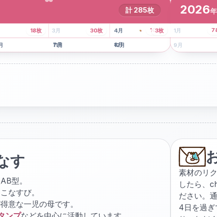
2026
計
285
枚
年
8
枚
13
枚
6
枚
101
枚
7
18
枚
3
月
30
枚
4
月
3
枚
1
月
月
7
月
8
月
5
月
月
11
月
12
月
9
月
なす
素材のリ
AB型。
したら、
c
ょこなすび。
ださい。通
が得意な一児の母です。
4日を過
スタンプ
などを中心に活動しています。