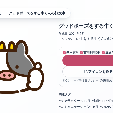
覧
グッドポーズをする牛くんの顔文字
グッドポーズをする牛
作成日:
2024年7月
「いいね」の手をする牛くんの絵
基本無料
|
商用利用OK
|
透過
アイコンを作る
ダウンロード時は各ポリシー（
利用規約
関連タグ
#
キャラクター
(
933
件)
#
動物
(
437
件)
#
コミュニケーション
(
115
件)
#
いいね
(