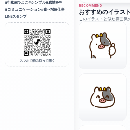
#
行動
#
ひよこ
#
シンプル
#
感情
#
牛
RECOMMEND
#
コミュニケーション
#
食べ物
#
仕事
おすすめのイラス
LINEスタンプ
このイラストと似た雰囲気
スマホで読み取って開く