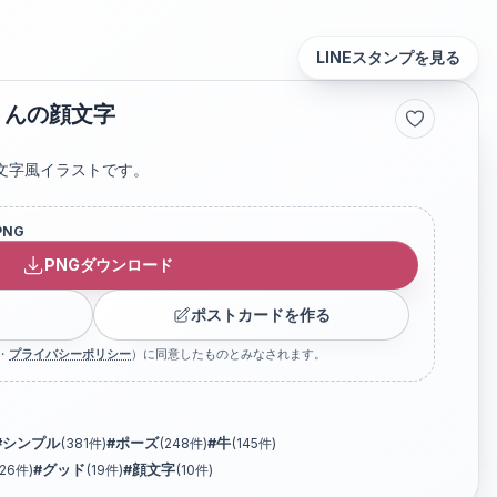
LINEスタンプを見る
くんの顔文字
文字風イラストです。
PNG
PNGダウンロード
ポストカードを作る
・
プライバシーポリシー
）に同意したものとみなされます。
#
シンプル
(
381
件)
#
ポーズ
(
248
件)
#
牛
(
145
件)
26
件)
#
グッド
(
19
件)
#
顔文字
(
10
件)