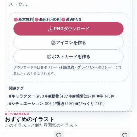
ストです。
基本無料
|
商用利用OK
|
透過PNG
PNGダウンロード
アイコンを作る
ポストカードを作る
ダウンロード時は各ポリシー（
利用規約
・
プライバシーポリシー
）に同
意したものとみなされます。
関連タグ
#
キャラクター
(
933
件)
#
動物
(
437
件)
#
感情
(
227
件)
#
牛
(
145
件)
#
シチュエーション
(
30
件)
#
驚き
(
20
件)
#
びっくり
(
13
件)
RECOMMEND
おすすめのイラスト
このイラストと似た雰囲気のイラスト