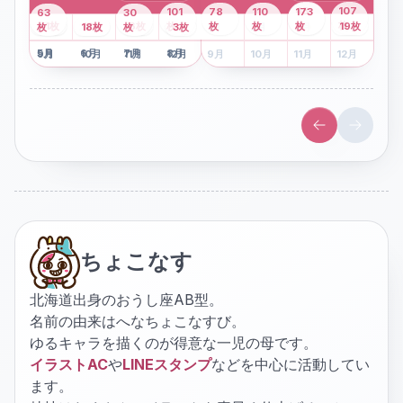
43
107
101
78
110
173
63
30
2
枚
8
枚
枚
枚
41
枚
13
枚
6
枚
枚
枚
枚
枚
19
枚
1
枚
月
2
18
月
枚
3
枚
月
4
3
月
枚
1
月
2
月
3
月
4
月
5
月
6
月
7
月
8
月
5
月
6
月
7
月
8
月
9
月
10
月
11
月
12
月
9
月
10
月
11
月
12
月
ちょこなす
北海道出身のおうし座AB型。
名前の由来はへなちょこなすび。
ゆるキャラを描くのが得意な一児の母です。
イラストAC
や
LINEスタンプ
などを中心に活動してい
ます。