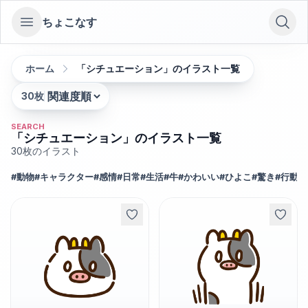
ちょこなす
Open sidebar
ホーム
「シチュエーション」のイラスト一覧
30
枚
並び替え:
SEARCH
「シチュエーション」のイラスト一覧
30
枚のイラスト
#
動物
#
キャラクター
#
感情
#
日常
#
生活
#
牛
#
かわいい
#
ひよこ
#
驚き
#
行動
#