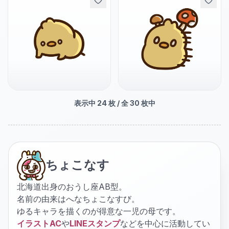
表示中
24
枚 / 全
30
枚中
ちょこなす
北海道出身のおうし座AB型。
名前の由来はへなちょこなすび。
ゆるキャラを描くのが得意な一児の母です。
イラストAC
や
LINEスタンプ
などを中心に活動してい