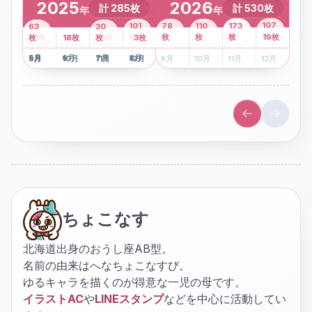
2025
2026
計
285
枚
計
530
枚
年
年
43
107
101
78
110
173
63
30
2
枚
8
枚
枚
枚
41
枚
13
枚
6
枚
枚
枚
枚
枚
19
枚
1
枚
月
2
18
月
枚
3
枚
月
4
3
月
枚
1
月
2
月
3
月
4
月
5
月
6
月
7
月
8
月
5
月
6
月
7
月
8
月
9
月
10
月
11
月
12
月
9
月
10
月
11
月
12
月
ちょこなす
北海道出身のおうし座AB型。
名前の由来はへなちょこなすび。
ゆるキャラを描くのが得意な一児の母です。
イラストAC
や
LINEスタンプ
などを中心に活動してい