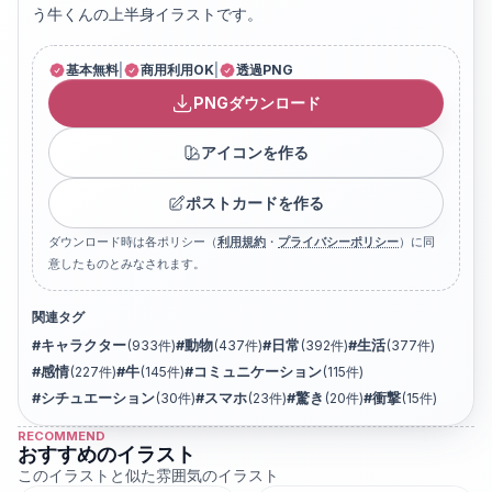
う牛くんの上半身イラストです。
基本無料
|
商用利用OK
|
透過PNG
PNGダウンロード
アイコンを作る
ポストカードを作る
ダウンロード時は各ポリシー（
利用規約
・
プライバシーポリシー
）に同
意したものとみなされます。
関連タグ
#
キャラクター
(
933
件)
#
動物
(
437
件)
#
日常
(
392
件)
#
生活
(
377
件)
#
感情
(
227
件)
#
牛
(
145
件)
#
コミュニケーション
(
115
件)
#
シチュエーション
(
30
件)
#
スマホ
(
23
件)
#
驚き
(
20
件)
#
衝撃
(
15
件)
RECOMMEND
おすすめのイラスト
このイラストと似た雰囲気のイラスト