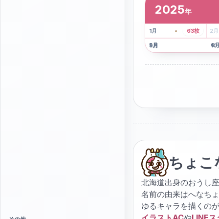
2025
年
2
枚
41
枚
1
月
63
枚
2
月
5
月
6
9
月
10
ちょこ
北海道出身のおうし座
名前の由来はへなち
ゆるキャラを描くの
イラストAC
や
LINE