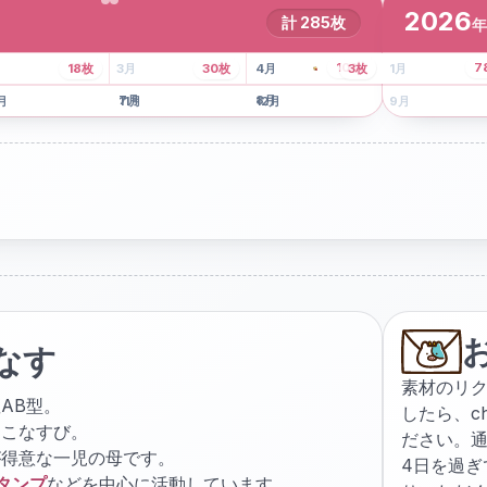
2026
計
285
枚
年
8
枚
13
枚
6
枚
101
枚
7
18
枚
3
月
30
枚
4
月
3
枚
1
月
月
7
月
8
月
5
月
月
11
月
12
月
9
月
なす
素材のリ
AB型。
したら、
c
ょこなすび。
ださい。通
が得意な一児の母です。
4日を過
スタンプ
などを中心に活動しています。