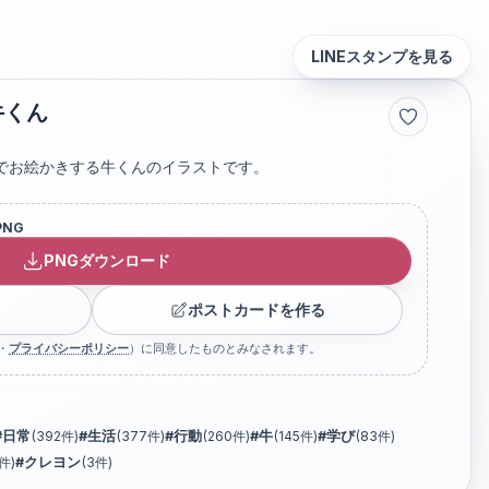
LINEスタンプを見る
牛くん
でお絵かきする牛くんのイラストです。
PNG
PNGダウンロード
ポストカードを作る
・
プライバシーポリシー
）に同意したものとみなされます。
#
日常
(
392
件)
#
生活
(
377
件)
#
行動
(
260
件)
#
牛
(
145
件)
#
学び
(
83
件)
件)
#
クレヨン
(
3
件)