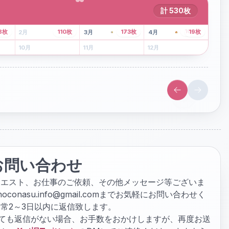
計
530
枚
43
枚
107
枚
8
枚
110
枚
173
枚
19
枚
2
月
3
月
4
月
6
月
7
月
8
月
10
月
11
月
12
月
お問い合わせ
クエスト、お仕事のご依頼、その他メッセージ等ございま
hoconasu.info@gmail.com
までお気軽にお問い合わせく
常2～3日以内に返信致します。
ぎても返信がない場合、お手数をおかけしますが、再度お送