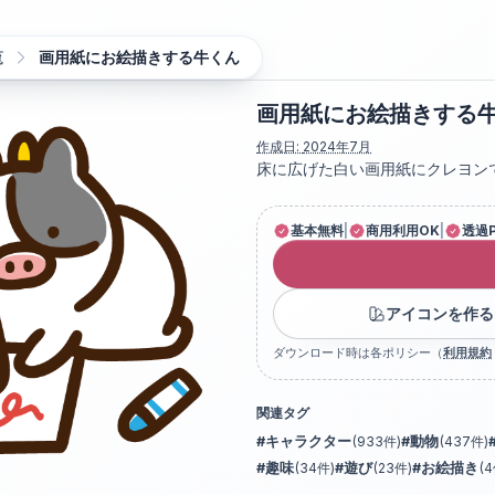
覧
画用紙にお絵描きする牛くん
画用紙にお絵描きする
作成日:
2024年7月
床に広げた白い画用紙にクレヨン
基本無料
|
商用利用OK
|
透過
アイコンを作る
ダウンロード時は各ポリシー（
利用規約
関連タグ
#
キャラクター
(
933
件)
#
動物
(
437
件)
#
趣味
(
34
件)
#
遊び
(
23
件)
#
お絵描き
(
4