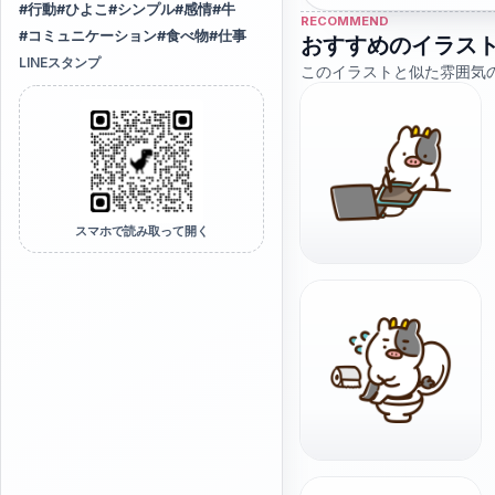
#
行動
#
ひよこ
#
シンプル
#
感情
#
牛
RECOMMEND
#
コミュニケーション
#
食べ物
#
仕事
おすすめのイラス
LINEスタンプ
このイラストと似た雰囲気
スマホで読み取って開く