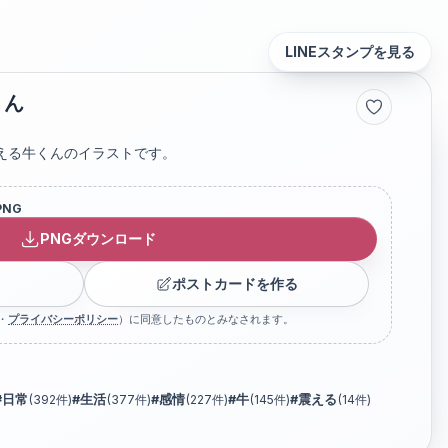
LINEスタンプを見る
くん
える牛くんのイラストです。
PNG
PNGダウンロード
ポストカードを作る
・
プライバシーポリシー
）に同意したものとみなされます。
#
日常
(
392
件)
#
生活
(
377
件)
#
感情
(
227
件)
#
牛
(
145
件)
#
震える
(
14
件)