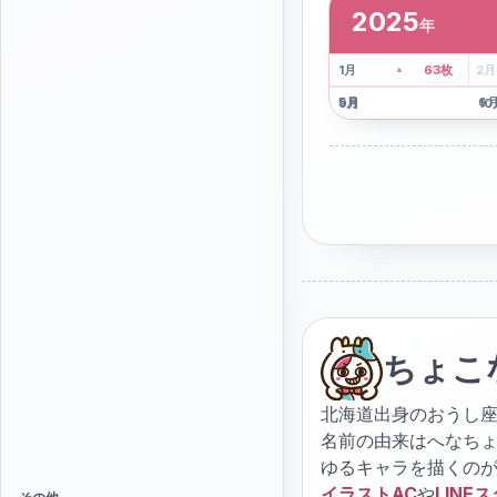
2025
年
2
枚
41
枚
1
月
63
枚
2
月
5
月
6
9
月
10
ちょこ
北海道出身のおうし座
名前の由来はへなち
ゆるキャラを描くの
イラストAC
や
LINE