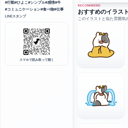
#
行動
#
ひよこ
#
シンプル
#
感情
#
牛
RECOMMEND
#
コミュニケーション
#
食べ物
#
仕事
おすすめのイラス
LINEスタンプ
このイラストと似た雰囲気
スマホで読み取って開く