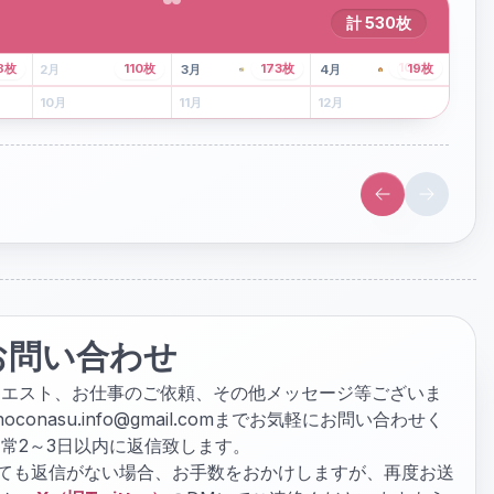
計
530
枚
43
枚
107
枚
8
枚
110
枚
173
枚
19
枚
2
月
3
月
4
月
6
月
7
月
8
月
10
月
11
月
12
月
お問い合わせ
クエスト、お仕事のご依頼、その他メッセージ等ございま
hoconasu.info@gmail.com
までお気軽にお問い合わせく
常2～3日以内に返信致します。
ぎても返信がない場合、お手数をおかけしますが、再度お送