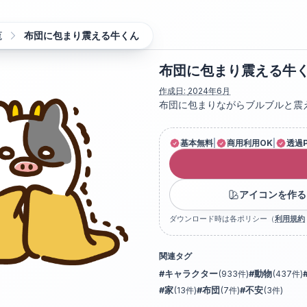
覧
布団に包まり震える牛くん
布団に包まり震える牛
作成日:
2024年6月
布団に包まりながらブルブルと震
基本無料
|
商用利用OK
|
透過
アイコンを作る
ダウンロード時は各ポリシー（
利用規約
関連タグ
#
キャラクター
(
933
件)
#
動物
(
437
件)
#
家
(
13
件)
#
布団
(
7
件)
#
不安
(
3
件)