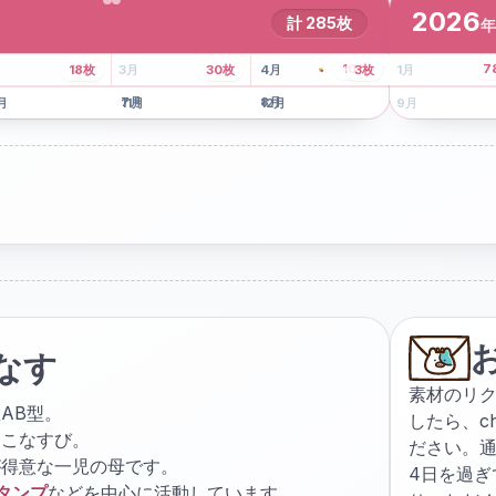
2026
計
285
枚
年
8
枚
13
枚
6
枚
101
枚
7
18
枚
3
月
30
枚
4
月
3
枚
1
月
月
7
月
8
月
5
月
月
11
月
12
月
9
月
なす
素材のリ
AB型。
したら、
c
ょこなすび。
ださい。通
が得意な一児の母です。
4日を過
スタンプ
などを中心に活動しています。