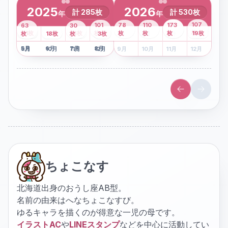
2025
2026
計
285
枚
計
530
枚
年
年
43
107
101
78
110
173
63
30
2
枚
8
枚
枚
枚
41
枚
13
枚
6
枚
枚
枚
枚
枚
19
枚
1
枚
月
2
18
月
枚
3
枚
月
4
3
月
枚
1
月
2
月
3
月
4
月
5
月
6
月
7
月
8
月
5
月
6
月
7
月
8
月
9
月
10
月
11
月
12
月
9
月
10
月
11
月
12
月
ちょこなす
北海道出身のおうし座AB型。
名前の由来はへなちょこなすび。
ゆるキャラを描くのが得意な一児の母です。
イラストAC
や
LINEスタンプ
などを中心に活動してい