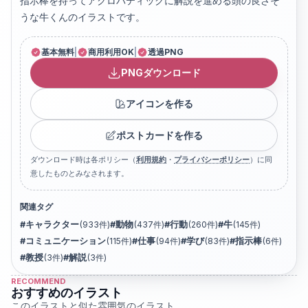
指示棒を持ってアクロバティックに解説を進める頭の良さそ
うな牛くんのイラストです。
基本無料
|
商用利用OK
|
透過PNG
PNGダウンロード
アイコンを作る
ポストカードを作る
ダウンロード時は各ポリシー（
利用規約
・
プライバシーポリシー
）に同
意したものとみなされます。
関連タグ
#
キャラクター
(
933
件)
#
動物
(
437
件)
#
行動
(
260
件)
#
牛
(
145
件)
#
コミュニケーション
(
115
件)
#
仕事
(
94
件)
#
学び
(
83
件)
#
指示棒
(
6
件)
#
教授
(
3
件)
#
解説
(
3
件)
RECOMMEND
おすすめのイラスト
このイラストと似た雰囲気のイラスト