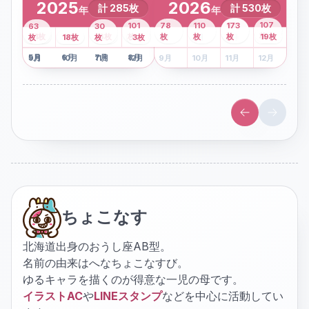
2025
2026
計
285
枚
計
530
枚
年
年
43
107
101
78
110
173
63
30
2
枚
8
枚
枚
枚
41
枚
13
枚
6
枚
枚
枚
枚
枚
19
枚
1
枚
月
2
18
月
枚
3
枚
月
4
3
月
枚
1
月
2
月
3
月
4
月
5
月
6
月
7
月
8
月
5
月
6
月
7
月
8
月
9
月
10
月
11
月
12
月
9
月
10
月
11
月
12
月
ちょこなす
北海道出身のおうし座AB型。
名前の由来はへなちょこなすび。
ゆるキャラを描くのが得意な一児の母です。
イラストAC
や
LINEスタンプ
などを中心に活動してい