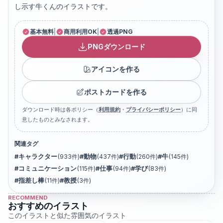
し示す牛くんのイラストです。
基本無料
|
商用利用OK
|
透過PNG
PNGダウンロード
アイコンを作る
ポストカードを作る
ダウンロード時は各ポリシー（
利用規約
・
プライバシーポリシー
）に同
意したものとみなされます。
関連タグ
#
キャラクター
(
933
件)
#
動物
(
437
件)
#
行動
(
260
件)
#
牛
(
145
件)
#
コミュニケーション
(
115
件)
#
仕事
(
94
件)
#
学び
(
83
件)
#
指差し棒
(
11
件)
#
教授
(
3
件)
RECOMMEND
おすすめのイラスト
このイラストと似た雰囲気のイラスト