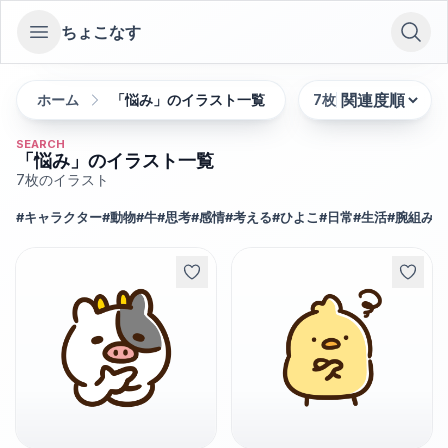
ちょこなす
Open sidebar
ホーム
「悩み」のイラスト一覧
7
枚
並び替え:
SEARCH
「悩み」のイラスト一覧
7
枚のイラスト
#
キャラクター
#
動物
#
牛
#
思考
#
感情
#
考える
#
ひよこ
#
日常
#
生活
#
腕組み
#