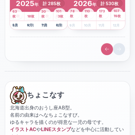
2025
2026
計
285
枚
計
530
枚
年
年
43
107
101
78
110
173
63
30
2
枚
8
枚
枚
枚
41
枚
13
枚
6
枚
枚
枚
枚
枚
19
枚
1
枚
月
2
18
月
枚
3
枚
月
4
3
月
枚
1
月
2
月
3
月
4
月
5
月
6
月
7
月
8
月
5
月
6
月
7
月
8
月
9
月
10
月
11
月
12
月
9
月
10
月
11
月
12
月
ちょこなす
北海道出身のおうし座AB型。
名前の由来はへなちょこなすび。
ゆるキャラを描くのが得意な一児の母です。
イラストAC
や
LINEスタンプ
などを中心に活動してい