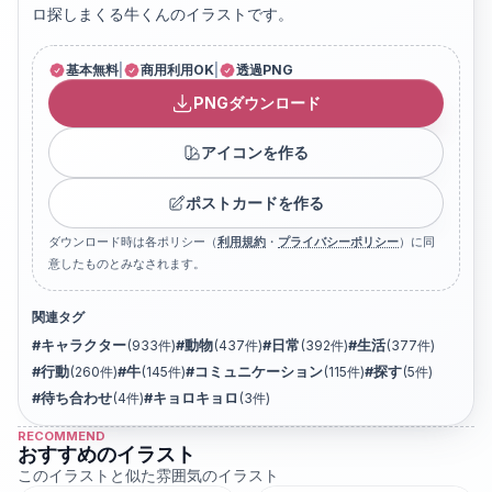
ロ探しまくる牛くんのイラストです。
基本無料
|
商用利用OK
|
透過PNG
PNGダウンロード
アイコンを作る
ポストカードを作る
ダウンロード時は各ポリシー（
利用規約
・
プライバシーポリシー
）に同
意したものとみなされます。
関連タグ
#
キャラクター
(
933
件)
#
動物
(
437
件)
#
日常
(
392
件)
#
生活
(
377
件)
#
行動
(
260
件)
#
牛
(
145
件)
#
コミュニケーション
(
115
件)
#
探す
(
5
件)
#
待ち合わせ
(
4
件)
#
キョロキョロ
(
3
件)
RECOMMEND
おすすめのイラスト
このイラストと似た雰囲気のイラスト