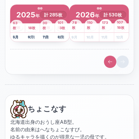
2025
2026
計
285
枚
計
530
枚
年
年
43
107
101
78
110
173
63
30
2
枚
8
枚
枚
枚
41
枚
13
枚
6
枚
枚
枚
枚
枚
19
枚
1
枚
月
2
18
月
枚
3
枚
月
4
3
月
枚
1
月
2
月
3
月
4
月
5
月
6
月
7
月
8
月
5
月
6
月
7
月
8
月
9
月
10
月
11
月
12
月
9
月
10
月
11
月
12
月
ちょこなす
北海道出身のおうし座AB型。
名前の由来はへなちょこなすび。
ゆるキャラを描くのが得意な一児の母です。