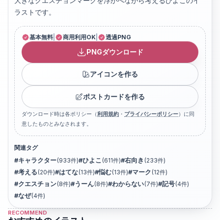
大きなクエスチョンマークを浮かべながら考えるひよこのイ
ラストです。
基本無料
|
商用利用OK
|
透過PNG
PNGダウンロード
アイコンを作る
ポストカードを作る
ダウンロード時は各ポリシー（
利用規約
・
プライバシーポリシー
）に同
意したものとみなされます。
関連タグ
#
キャラクター
(
933
件)
#
ひよこ
(
611
件)
#
右向き
(
233
件)
#
考える
(
20
件)
#
はてな
(
13
件)
#
悩む
(
13
件)
#
マーク
(
12
件)
#
クエスチョン
(
8
件)
#
うーん
(
8
件)
#
わからない
(
7
件)
#
記号
(
4
件)
#
なぜ
(
4
件)
RECOMMEND