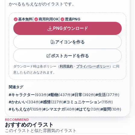
かべるもちえながのイラストです。
基本無料
|
商用利用OK
|
透過PNG
PNGダウンロード
アイコンを作る
ポストカードを作る
ダウンロード時は各ポリシー（
利用規約
・
プライバシーポリシー
）に同
意したものとみなされます。
関連タグ
#
キャラクター
(
933
件)
#
動物
(
437
件)
#
日常
(
392
件)
#
生活
(
377
件)
#
かわいい
(
334
件)
#
感情
(
227
件)
#
コミュニケーション
(
115
件)
#
もちえなが
(
105
件)
#
シマエナガ
(
40
件)
#
はてな
(
13
件)
#
疑問
(
10
件)
RECOMMEND
おすすめのイラスト
このイラストと似た雰囲気のイラスト