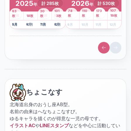
2025
2026
計
285
枚
計
530
枚
年
年
43
107
101
78
110
173
63
30
2
枚
8
枚
枚
枚
41
枚
13
枚
6
枚
枚
枚
枚
枚
19
枚
1
枚
月
2
18
月
枚
3
枚
月
4
3
月
枚
1
月
2
月
3
月
4
月
5
月
6
月
7
月
8
月
5
月
6
月
7
月
8
月
9
月
10
月
11
月
12
月
9
月
10
月
11
月
12
月
ちょこなす
北海道出身のおうし座AB型。
名前の由来はへなちょこなすび。
ゆるキャラを描くのが得意な一児の母です。
イラストAC
や
LINEスタンプ
などを中心に活動してい