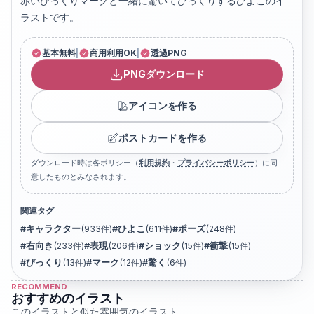
赤いびっくりマークと一緒に驚いてびっくりするひよこのイ
ラストです。
基本無料
|
商用利用OK
|
透過PNG
PNGダウンロード
アイコンを作る
ポストカードを作る
ダウンロード時は各ポリシー（
利用規約
・
プライバシーポリシー
）に同
意したものとみなされます。
関連タグ
#
キャラクター
(
933
件)
#
ひよこ
(
611
件)
#
ポーズ
(
248
件)
#
右向き
(
233
件)
#
表現
(
206
件)
#
ショック
(
15
件)
#
衝撃
(
15
件)
#
びっくり
(
13
件)
#
マーク
(
12
件)
#
驚く
(
6
件)
RECOMMEND
おすすめのイラスト
このイラストと似た雰囲気のイラスト