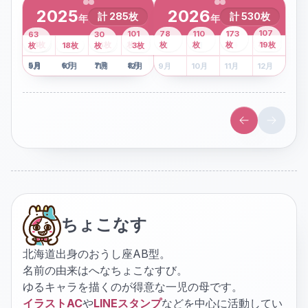
2025
2026
計
285
枚
計
530
枚
年
年
43
107
101
78
110
173
63
30
2
枚
8
枚
枚
枚
41
枚
13
枚
6
枚
枚
枚
枚
枚
19
枚
1
枚
月
2
18
月
枚
3
枚
月
4
3
月
枚
1
月
2
月
3
月
4
月
5
月
6
月
7
月
8
月
5
月
6
月
7
月
8
月
9
月
10
月
11
月
12
月
9
月
10
月
11
月
12
月
ちょこなす
北海道出身のおうし座AB型。
名前の由来はへなちょこなすび。
ゆるキャラを描くのが得意な一児の母です。
イラストAC
や
LINEスタンプ
などを中心に活動してい