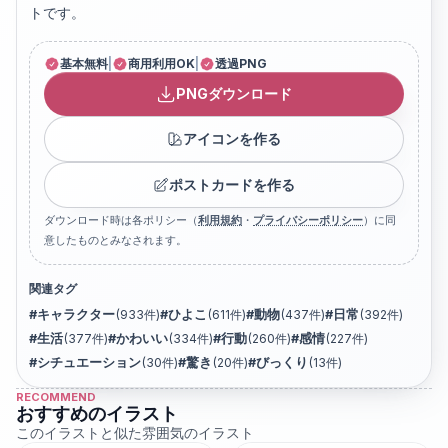
トです。
基本無料
|
商用利用OK
|
透過PNG
PNGダウンロード
アイコンを作る
ポストカードを作る
ダウンロード時は各ポリシー（
利用規約
・
プライバシーポリシー
）に同
意したものとみなされます。
関連タグ
#
キャラクター
(
933
件)
#
ひよこ
(
611
件)
#
動物
(
437
件)
#
日常
(
392
件)
#
生活
(
377
件)
#
かわいい
(
334
件)
#
行動
(
260
件)
#
感情
(
227
件)
#
シチュエーション
(
30
件)
#
驚き
(
20
件)
#
びっくり
(
13
件)
RECOMMEND
おすすめのイラスト
このイラストと似た雰囲気のイラスト