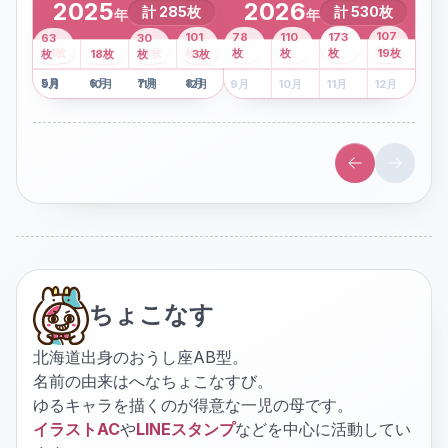
2025
2026
計
285
枚
計
530
枚
年
年
43
107
101
78
110
173
63
30
2
枚
8
枚
枚
枚
41
枚
13
枚
6
枚
枚
枚
枚
枚
19
枚
1
枚
月
2
18
月
枚
3
枚
月
4
3
月
枚
1
月
2
月
3
月
4
月
5
月
6
月
7
月
8
月
5
月
6
月
7
月
8
月
9
月
10
月
11
月
12
月
9
月
10
月
11
月
12
月
ちょこなす
北海道出身のおうし座AB型。
名前の由来はへなちょこなすび。
ゆるキャラを描くのが得意な一児の母です。
イラストAC
や
LINEスタンプ
などを中心に活動してい