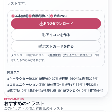
ラストです。
基本無料
|
商用利用OK
|
透過PNG
PNGダウンロード
アイコンを作る
ポストカードを作る
ダウンロード時は各ポリシー（
利用規約
・
プライバシーポリシー
）に同
意したものとみなされます。
関連タグ
#
キャラクター
(
933
件)
#
動物
(
437
件)
#
行動
(
260
件)
#
感情
(
227
件)
#
コミュニケーション
(
115
件)
#
仕事
(
94
件)
#
学び
(
83
件)
#
汗
(
32
件)
#
慌てる
(
19
件)
#
鳥
(
16
件)
#
指差し棒
(
11
件)
#
フクロウ
(
10
件)
#
質問
(
6
件)
RECOMMEND
おすすめのイラスト
このイラストと似た雰囲気のイラスト