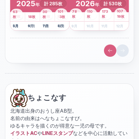
2025
2026
計
285
枚
計
530
枚
年
年
43
107
101
78
110
173
63
30
2
枚
8
枚
枚
枚
41
枚
13
枚
6
枚
枚
枚
枚
枚
19
枚
1
枚
月
2
18
月
枚
3
枚
月
4
3
月
枚
1
月
2
月
3
月
4
月
5
月
6
月
7
月
8
月
5
月
6
月
7
月
8
月
9
月
10
月
11
月
12
月
9
月
10
月
11
月
12
月
ちょこなす
北海道出身のおうし座AB型。
名前の由来はへなちょこなすび。
ゆるキャラを描くのが得意な一児の母です。
イラストAC
や
LINEスタンプ
などを中心に活動してい