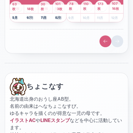
43
107
101
78
110
173
63
30
2
枚
8
枚
枚
枚
41
枚
13
枚
6
枚
枚
枚
枚
枚
16
枚
1
枚
月
2
18
月
枚
3
枚
月
4
3
月
枚
1
月
2
月
3
月
4
月
5
月
6
月
7
月
8
月
5
月
6
月
7
月
8
月
9
月
10
月
11
月
12
月
9
月
10
月
11
月
12
月
ちょこなす
北海道出身のおうし座AB型。
名前の由来はへなちょこなすび。
ゆるキャラを描くのが得意な一児の母です。
イラストAC
や
LINEスタンプ
などを中心に活動してい
ます。