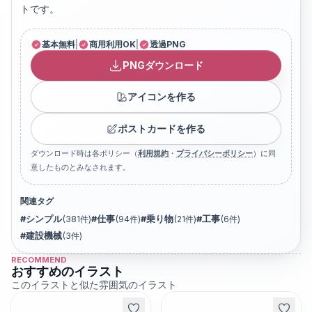
トです。
基本無料
|
商用利用OK
|
透過PNG
PNGダウンロード
アイコンを作る
ポストカードを作る
ダウンロード時は各ポリシー（
利用規約
・
プライバシーポリシー
）に同
意したものとみなされます。
関連タグ
#
シンプル
(
381
件)
#
仕事
(
94
件)
#
乗り物
(
21
件)
#
工事
(
6
件)
#
建設機械
(
3
件)
RECOMMEND
おすすめのイラスト
このイラストと似た雰囲気のイラスト