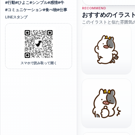
#
行動
#
ひよこ
#
シンプル
#
感情
#
牛
RECOMMEND
#
コミュニケーション
#
食べ物
#
仕事
おすすめのイラス
LINEスタンプ
このイラストと似た雰囲気
スマホで読み取って開く