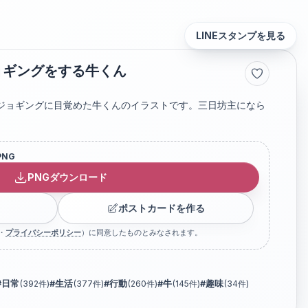
LINEスタンプを見る
ョギングをする牛くん
ジョギングに目覚めた牛くんのイラストです。三日坊主になら
PNG
PNGダウンロード
ポストカードを作る
・
プライバシーポリシー
）に同意したものとみなされます。
#
日常
(
392
件)
#
生活
(
377
件)
#
行動
(
260
件)
#
牛
(
145
件)
#
趣味
(
34
件)