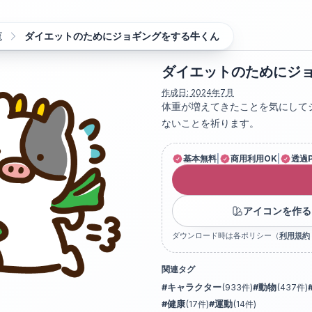
覧
ダイエットのためにジョギングをする牛くん
ダイエットのためにジ
作成日:
2024年7月
体重が増えてきたことを気にして
ないことを祈ります。
基本無料
|
商用利用OK
|
透過
アイコンを作る
ダウンロード時は各ポリシー（
利用規約
関連タグ
#
キャラクター
(
933
件)
#
動物
(
437
件)
#
健康
(
17
件)
#
運動
(
14
件)