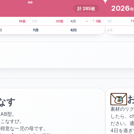
2026
計
285
枚
年
8
枚
13
枚
6
枚
101
枚
7
18
枚
3
月
30
枚
4
月
3
枚
1
月
月
7
月
8
月
5
月
月
11
月
12
月
9
月
なす
素材のリ
AB型。
したら、
c
ょこなすび。
ださい。通
が得意な一児の母です。
4日を過