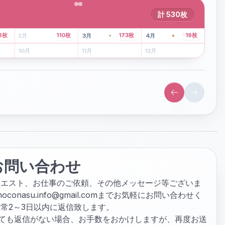
計
530
枚
43
枚
107
枚
8
枚
110
枚
173
枚
19
枚
2
月
3
月
4
月
6
月
7
月
8
月
10
月
11
月
12
月
お問い合わせ
クエスト、お仕事のご依頼、その他メッセージ等ございま
hoconasu.info@gmail.com
までお気軽にお問い合わせく
常2～3日以内に返信致します。
ぎても返信がない場合、お手数をおかけしますが、再度お送