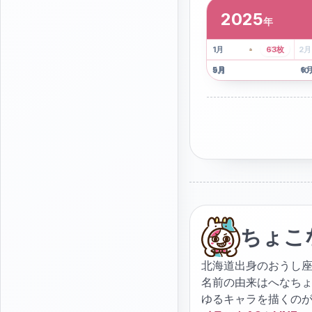
2025
年
2
枚
41
枚
1
月
63
枚
2
月
5
月
6
9
月
10
ちょこ
北海道出身のおうし座
名前の由来はへなち
ゆるキャラを描くの