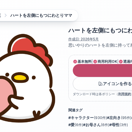
覧
ハートを左側にもつにわとりママ
ハートを左側にもつに
作成日:
2026年5月
思いやりのハートを左側に持って
基本無料
|
商用利用OK
|
透過
アイコンを作る
ダウンロード時は各ポリシー（
利用規約
関連タグ
#
キャラクター
(
930
件)
#
左向き
(
95
件)
#
愛
(
6
件)
#
お母さん
(
6
件)
#
母性
(
3
件)