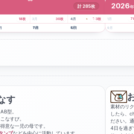
2026
計
285
枚
年
8
枚
13
枚
6
枚
101
枚
7
18
枚
3
月
30
枚
4
月
3
枚
1
月
月
7
月
8
月
5
月
月
11
月
12
月
9
月
なす
素材のリ
AB型。
したら、
c
ょこなすび。
ださい。通
が得意な一児の母です。
4日を過
スタンプ
などを中心に活動しています。