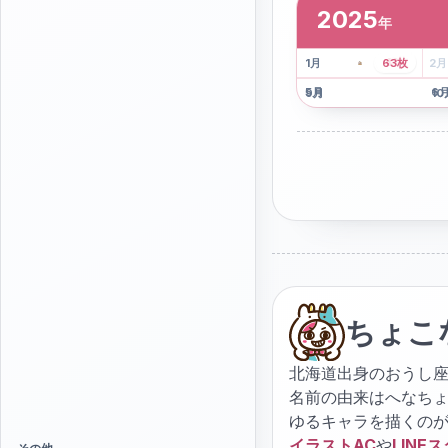
2025
年
2
枚
41
枚
1
月
63
枚
2
月
5
月
6
9
月
10
ちょこ
北海道出身のおうし座
名前の由来はへなち
ゆるキャラを描くの
イラストAC
や
LINE