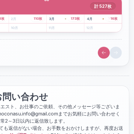
計
527
枚
43
枚
107
枚
8
枚
110
枚
173
枚
16
枚
2
月
3
月
4
月
6
月
7
月
8
月
10
月
11
月
12
月
お問い合わせ
クエスト、お仕事のご依頼、その他メッセージ等ございま
hoconasu.info@gmail.com
までお気軽にお問い合わせく
常2～3日以内に返信致します。
ぎても返信がない場合、お手数をおかけしますが、再度お送