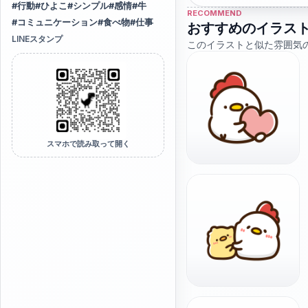
#
行動
#
ひよこ
#
シンプル
#
感情
#
牛
RECOMMEND
#
コミュニケーション
#
食べ物
#
仕事
おすすめのイラス
LINEスタンプ
このイラストと似た雰囲気
スマホで読み取って開く