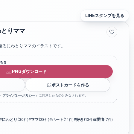
LINEスタンプを見る
わとりママ
座るにわとりママのイラストです。
PNG
PNGダウンロード
ポストカードを作る
・
プライバシーポリシー
）に同意したものとみなされます。
#
にわとり
(
30
件)
#
ママ
(
28
件)
#
ハート
(
14
件)
#
好き
(
13
件)
#
愛情
(
7
件)