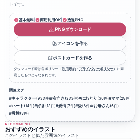
トです。
基本無料
|
商用利用OK
|
透過PNG
PNGダウンロード
アイコンを作る
ポストカードを作る
ダウンロード時は各ポリシー（
利用規約
・
プライバシーポリシー
）に同
意したものとみなされます。
関連タグ
#
キャラクター
(
933
件)
#
右向き
(
233
件)
#
にわとり
(
30
件)
#
ママ
(
28
件)
#
ハート
(
14
件)
#
好き
(
13
件)
#
愛情
(
7
件)
#
愛
(
6
件)
#
お母さん
(
6
件)
#
母性
(
3
件)
RECOMMEND
おすすめのイラスト
このイラストと似た雰囲気のイラスト