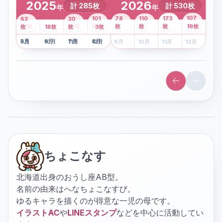
2025
2026
計
285
枚
計
530
枚
年
年
43
107
101
78
110
173
63
30
2
枚
8
枚
枚
枚
41
枚
13
枚
6
枚
枚
枚
枚
枚
19
枚
1
枚
月
2
18
月
枚
3
枚
月
4
3
月
枚
1
月
2
月
3
月
4
月
5
月
6
月
7
月
8
月
5
月
6
月
7
月
8
月
9
月
10
月
11
月
12
月
9
月
10
月
11
月
12
月
ちょこなす
北海道出身のおうし座AB型。
名前の由来はへなちょこなすび。
ゆるキャラを描くのが得意な一児の母です。
イラストAC
や
LINEスタンプ
などを中心に活動してい