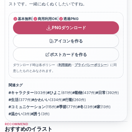
ストです。一緒にぬくぬくしたいですね。
基本無料
|
商用利用OK
|
透過PNG
PNGダウンロード
アイコンを作る
ポストカードを作る
ダウンロード時は各ポリシー（
利用規約
・
プライバシーポリシー
）に同
意したものとみなされます。
関連タグ
#
キャラクター
(
933
件)
#
ひよこ
(
611
件)
#
動物
(
437
件)
#
日常
(
392
件)
#
生活
(
377
件)
#
かわいい
(
334
件)
#
行動
(
260
件)
#
コミュニケーション
(
115
件)
#
季節
(
77
件)
#
冬
(
23
件)
#
家
(
13
件)
#
温かい
(
3
件)
#
誘う
(
3
件)
RECOMMEND
おすすめのイラスト