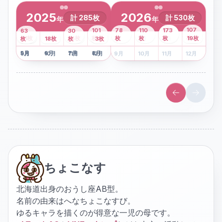
2025
2026
計
285
枚
計
530
枚
年
年
43
107
101
78
110
173
63
30
2
枚
8
枚
枚
枚
41
枚
13
枚
6
枚
枚
枚
枚
枚
19
枚
1
枚
月
2
18
月
枚
3
枚
月
4
3
月
枚
1
月
2
月
3
月
4
月
5
月
6
月
7
月
8
月
5
月
6
月
7
月
8
月
9
月
10
月
11
月
12
月
9
月
10
月
11
月
12
月
ちょこなす
北海道出身のおうし座AB型。
名前の由来はへなちょこなすび。
ゆるキャラを描くのが得意な一児の母です。