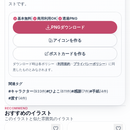
ストです。
基本無料
|
商用利用OK
|
透過PNG
PNGダウンロード
アイコンを作る
ポストカードを作る
ダウンロード時は各ポリシー（
利用規約
・
プライバシーポリシー
）に同
意したものとみなされます。
関連タグ
#
キャラクター
(
933
件)
#
ひよこ
(
611
件)
#
感謝
(
7
件)
#
手紙
(
4
件)
#
渡す
(
4
件)
RECOMMEND
おすすめのイラスト
このイラストと似た雰囲気のイラスト