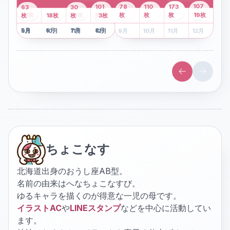
43
107
101
78
110
173
63
30
2
枚
8
枚
枚
枚
41
枚
13
枚
6
枚
枚
枚
枚
枚
19
枚
1
枚
月
2
18
月
枚
3
枚
月
4
3
月
枚
1
月
2
月
3
月
4
月
5
月
6
月
7
月
8
月
5
月
6
月
7
月
8
月
9
月
10
月
11
月
12
月
9
月
10
月
11
月
12
月
ちょこなす
北海道出身のおうし座AB型。
名前の由来はへなちょこなすび。
ゆるキャラを描くのが得意な一児の母です。
イラストAC
や
LINEスタンプ
などを中心に活動してい
ます。