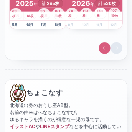
2025
2026
計
285
枚
計
530
枚
年
年
43
107
101
78
110
173
63
30
2
枚
8
枚
枚
枚
41
枚
13
枚
6
枚
枚
枚
枚
枚
19
枚
1
枚
月
2
18
月
枚
3
枚
月
4
3
月
枚
1
月
2
月
3
月
4
月
5
月
6
月
7
月
8
月
5
月
6
月
7
月
8
月
9
月
10
月
11
月
12
月
9
月
10
月
11
月
12
月
ちょこなす
北海道出身のおうし座AB型。
名前の由来はへなちょこなすび。
ゆるキャラを描くのが得意な一児の母です。
イラストAC
や
LINEスタンプ
などを中心に活動してい