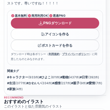
ストです。尊いですね！！！！！
基本無料
|
商用利用OK
|
透過PNG
PNGダウンロード
アイコンを作る
ポストカードを作る
ダウンロード時は各ポリシー（
利用規約
・
プライバシーポリシー
）に同
意したものとみなされます。
関連タグ
#
キャラクター
(
933
件)
#
ひよこ
(
611
件)
#
動物
(
437
件)
#
日常
(
392
件)
#
生活
(
377
件)
#
かわいい
(
334
件)
#
感情
(
227
件)
#
親子
(
9
件)
#
愛情
(
7
件)
#
家族
(
4
件)
RECOMMEND
おすすめのイラスト
このイラストと似た雰囲気のイラスト