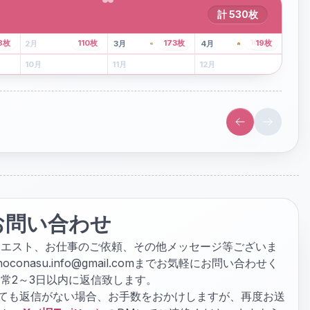
計
530
枚
43
枚
107
枚
8
枚
110
枚
173
枚
19
枚
2
月
3
月
4
月
6
月
7
月
8
月
10
月
11
月
12
月
お問い合わせ
クエスト、お仕事のご依頼、その他メッセージ等ございま
hoconasu.info@gmail.com
までお気軽にお問い合わせく
常2～3日以内に返信致します。
ぎても返信がない場合、お手数をおかけしますが、再度お送