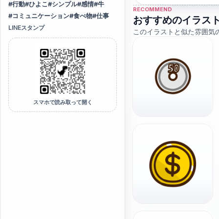
#
行動
#
ひよこ
#
シンプル
#
感情
#
牛
RECOMMEND
#
コミュニケーション
#
食べ物
#
仕事
おすすめのイラス
LINEスタンプ
このイラストと似た雰囲気
スマホで読み取って開く