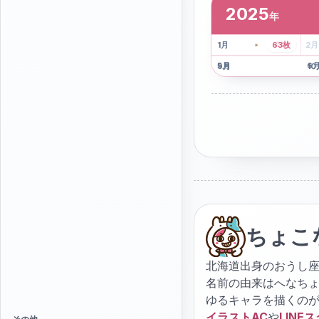
2025
年
2
枚
41
枚
1
月
63
枚
2
月
5
月
6
9
月
10
ちょこ
北海道出身のおうし座
名前の由来はへなち
ゆるキャラを描くの
イラストAC
や
LINE