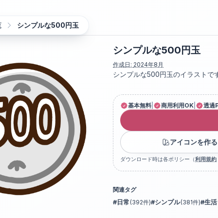
覧
シンプルな500円玉
シンプルな500円玉
作成日:
2024年8月
シンプルな500円玉のイラストで
基本無料
|
商用利用OK
|
透過
アイコンを作る
ダウンロード時は各ポリシー（
利用規約
関連タグ
#
日常
(
392
件)
#
シンプル
(
381
件)
#
生活