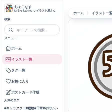
ちょこなす
ゆるっとかわいいイラスト屋さん
ホーム
イラスト一
検索
メニュー
ホーム
イラスト一覧
タグ一覧
お気に入り
ポストカード作成
人気のタグ
#
キャラクター
#
動物
#
日常
#
かわいい