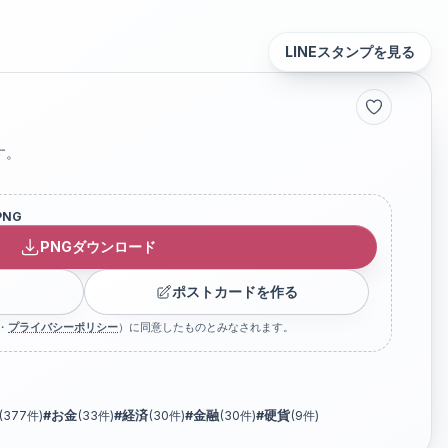
LINEスタンプを見る
す。
PNG
PNGダウンロード
ポストカードを作る
・
プライバシーポリシー
）に同意したものとみなされます。
(
377
件)
#
お金
(
33
件)
#
経済
(
30
件)
#
金融
(
30
件)
#
硬貨
(
9
件)