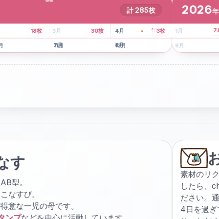
2026
計
285
枚
年
8
枚
13
枚
6
枚
101
枚
7
18
枚
3
月
30
枚
4
月
3
枚
1
月
月
7
月
8
月
5
月
月
11
月
12
月
9
月
なす
素材のリ
AB型。
したら、
c
ょこなすび。
ださい。通
が得意な一児の母です。
4日を過
スタンプ
などを中心に活動しています。