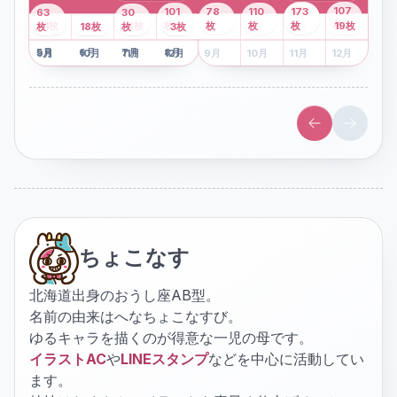
43
107
101
78
110
173
63
30
2
枚
8
枚
枚
枚
41
枚
13
枚
6
枚
枚
枚
枚
枚
19
枚
1
枚
月
2
18
月
枚
3
枚
月
4
3
月
枚
1
月
2
月
3
月
4
月
5
月
6
月
7
月
8
月
5
月
6
月
7
月
8
月
9
月
10
月
11
月
12
月
9
月
10
月
11
月
12
月
ちょこなす
北海道出身のおうし座AB型。
名前の由来はへなちょこなすび。
ゆるキャラを描くのが得意な一児の母です。
イラストAC
や
LINEスタンプ
などを中心に活動してい
ます。