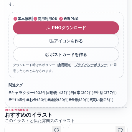
す。
基本無料
|
商用利用OK
|
透過PNG
PNGダウンロード
アイコンを作る
ポストカードを作る
ダウンロード時は各ポリシー（
利用規約
・
プライバシーポリシー
）に同
意したものとみなされます。
関連タグ
#
キャラクター
(
933
件)
#
動物
(
437
件)
#
日常
(
392
件)
#
生活
(
377
件)
#
牛
(
145
件)
#
お金
(
33
件)
#
経済
(
30
件)
#
金融
(
30
件)
#
買い物
(
16
件)
RECOMMEND
おすすめのイラスト
このイラストと似た雰囲気のイラスト