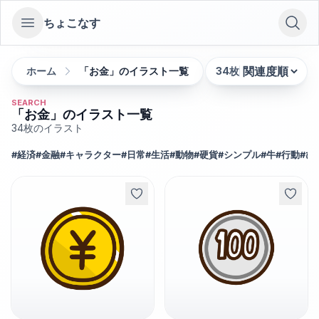
ちょこなす
Open sidebar
ホーム
「お金」のイラスト一覧
34
枚
並び替え:
SEARCH
「お金」のイラスト一覧
34
枚のイラスト
#
経済
#
金融
#
キャラクター
#
日常
#
生活
#
動物
#
硬貨
#
シンプル
#
牛
#
行動
#
ひ