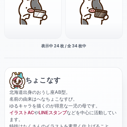
表示中
24
枚 / 全
34
枚中
ちょこなす
北海道出身のおうし座AB型。
名前の由来はへなちょこなすび。
ゆるキャラを描くのが得意な一児の母です。
イラストAC
や
LINEスタンプ
などを中心に活動してい
ます。
特技はたくさんのイラストを素早く仕上げること。