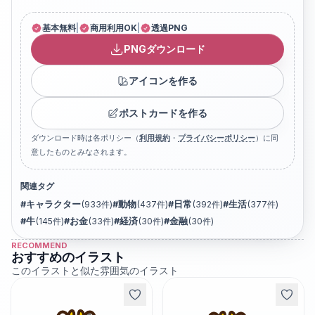
基本無料
|
商用利用OK
|
透過PNG
PNGダウンロード
アイコンを作る
ポストカードを作る
ダウンロード時は各ポリシー（
利用規約
・
プライバシーポリシー
）に同
意したものとみなされます。
関連タグ
#
キャラクター
(
933
件)
#
動物
(
437
件)
#
日常
(
392
件)
#
生活
(
377
件)
#
牛
(
145
件)
#
お金
(
33
件)
#
経済
(
30
件)
#
金融
(
30
件)
RECOMMEND
おすすめのイラスト
このイラストと似た雰囲気のイラスト