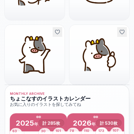
MONTHLY ARCHIVE
ちょこなすのイラストカレンダー
お気に入りのイラストを探してみてね
2025
2026
計
285
枚
計
530
枚
年
年
43
107
101
78
110
173
63
30