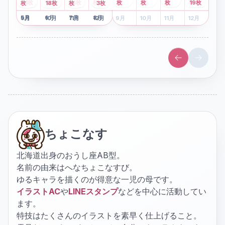
2
枚
8
枚
枚
枚
41
枚
13
枚
6
枚
枚
枚
枚
枚
19
枚
1
枚
月
2
18
月
枚
3
枚
月
4
3
月
枚
1
月
2
月
3
月
4
月
5
月
6
月
7
月
8
月
5
月
6
月
7
月
8
月
9
月
10
月
11
月
12
月
9
月
10
月
11
月
12
月
ちょこなす
北海道出身のおうし座AB型。
名前の由来はへなちょこなすび。
ゆるキャラを描くのが得意な一児の母です。
イラストAC
や
LINEスタンプ
などを中心に活動してい
ます。
特技はたくさんのイラストを素早く仕上げること。