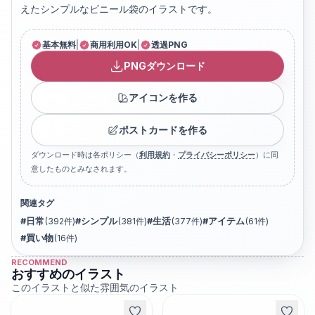
えたシンプルなビニール袋のイラストです。
基本無料
|
商用利用OK
|
透過PNG
PNGダウンロード
アイコンを作る
ポストカードを作る
ダウンロード時は各ポリシー（
利用規約
・
プライバシーポリシー
）に同
意したものとみなされます。
関連タグ
#
日常
(
392
件)
#
シンプル
(
381
件)
#
生活
(
377
件)
#
アイテム
(
61
件)
#
買い物
(
16
件)
RECOMMEND
おすすめのイラスト
このイラストと似た雰囲気のイラスト