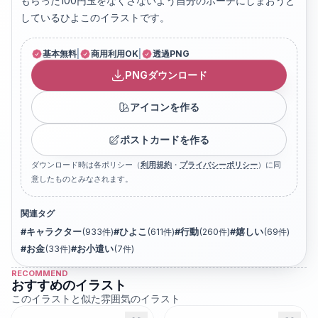
もらった100円玉をなくさないよう自分のポーチにしまおうと
しているひよこのイラストです。
基本無料
|
商用利用OK
|
透過PNG
PNGダウンロード
アイコンを作る
ポストカードを作る
ダウンロード時は各ポリシー（
利用規約
・
プライバシーポリシー
）に同
意したものとみなされます。
関連タグ
#
キャラクター
(
933
件)
#
ひよこ
(
611
件)
#
行動
(
260
件)
#
嬉しい
(
69
件)
#
お金
(
33
件)
#
お小遣い
(
7
件)
RECOMMEND
おすすめのイラスト
このイラストと似た雰囲気のイラスト