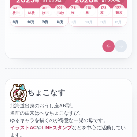
年
年
43
107
101
78
110
173
63
30
2
枚
8
枚
枚
枚
41
枚
13
枚
6
枚
枚
枚
枚
枚
19
枚
1
枚
月
2
18
月
枚
3
枚
月
4
3
月
枚
1
月
2
月
3
月
4
月
5
月
6
月
7
月
8
月
5
月
6
月
7
月
8
月
9
月
10
月
11
月
12
月
9
月
10
月
11
月
12
月
ちょこなす
北海道出身のおうし座AB型。
名前の由来はへなちょこなすび。
ゆるキャラを描くのが得意な一児の母です。
イラストAC
や
LINEスタンプ
などを中心に活動してい
ます。