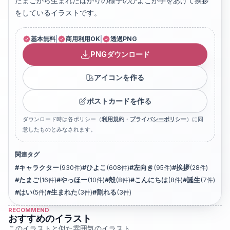
たまごから生まれたばかりの様子のひよこが手をあげて挨拶
をしているイラストです。
基本無料
|
商用利用OK
|
透過PNG
PNGダウンロード
アイコンを作る
ポストカードを作る
ダウンロード時は各ポリシー（
利用規約
・
プライバシーポリシー
）に同
意したものとみなされます。
関連タグ
#
キャラクター
(
930
件)
#
ひよこ
(
608
件)
#
左向き
(
95
件)
#
挨拶
(
28
件)
#
たまご
(
16
件)
#
やっほー
(
10
件)
#
殻
(
8
件)
#
こんにちは
(
8
件)
#
誕生
(
7
件)
#
はい
(
5
件)
#
生まれた
(
3
件)
#
割れる
(
3
件)
RECOMMEND
おすすめのイラスト
このイラストと似た雰囲気のイラスト