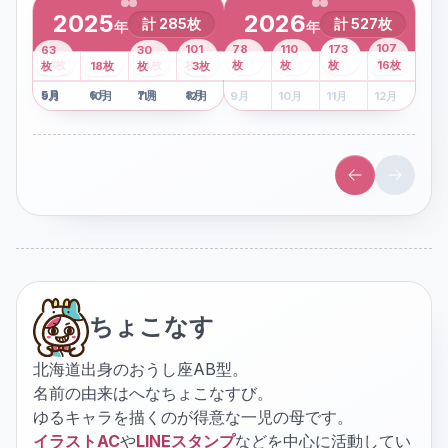
2025
2026
計
285
枚
計
527
枚
年
年
43
107
101
78
110
173
63
30
2
枚
8
枚
枚
枚
41
枚
13
枚
6
枚
枚
枚
枚
枚
16
枚
1
枚
月
2
18
月
枚
3
枚
月
4
3
月
枚
1
月
2
月
3
月
4
月
5
月
6
月
7
月
8
月
5
月
6
月
7
月
8
月
9
月
10
月
11
月
12
月
9
月
10
月
11
月
12
月
ちょこなす
北海道出身のおうし座AB型。
名前の由来はへなちょこなすび。
ゆるキャラを描くのが得意な一児の母です。
イラストAC
や
LINEスタンプ
などを中心に活動してい