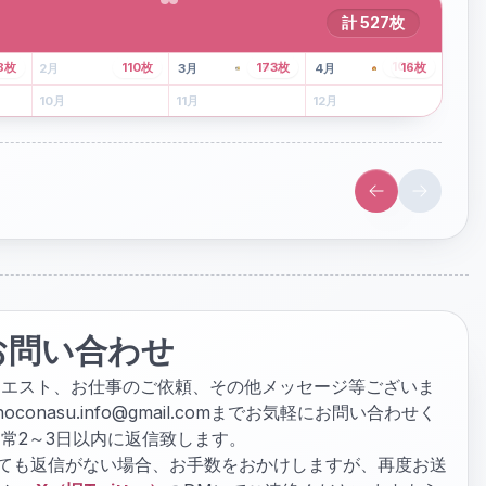
計
527
枚
43
枚
107
枚
8
枚
110
枚
173
枚
16
枚
2
月
3
月
4
月
6
月
7
月
8
月
10
月
11
月
12
月
お問い合わせ
クエスト、お仕事のご依頼、その他メッセージ等ございま
hoconasu.info@gmail.com
までお気軽にお問い合わせく
常2～3日以内に返信致します。
ぎても返信がない場合、お手数をおかけしますが、再度お送