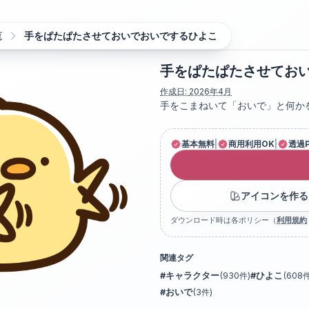
覧
手をぱたぱたさせておいでおいでするひよこ
手をぱたぱたさせてお
作成日:
2026年4月
手をこまねいて「おいで」と何か
基本無料
|
商用利用OK
|
透過
アイコンを作る
ダウンロード時は各ポリシー（
利用規約
関連タグ
#
キャラクター
(
930
件)
#
ひよこ
(
608
件
#
おいで
(
3
件)