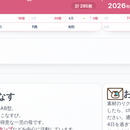
2026
計
285
枚
年
8
枚
13
枚
6
枚
101
枚
7
18
枚
3
月
30
枚
4
月
3
枚
1
月
月
7
月
8
月
5
月
月
11
月
12
月
9
月
なす
素材のリ
AB型。
したら、
c
ょこなすび。
ださい。通
が得意な一児の母です。
4日を過
スタンプ
などを中心に活動しています。