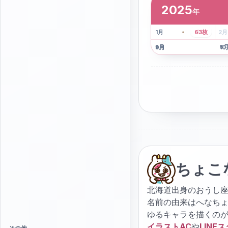
2025
年
2
枚
41
枚
1
月
63
枚
2
月
5
月
6
9
月
10
ちょこ
北海道出身のおうし座
名前の由来はへなち
ゆるキャラを描くの
イラストAC
や
LINE