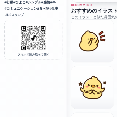
#
行動
#
ひよこ
#
シンプル
#
感情
#
牛
RECOMMEND
#
コミュニケーション
#
食べ物
#
仕事
おすすめのイラス
LINEスタンプ
このイラストと似た雰囲気
スマホで読み取って開く