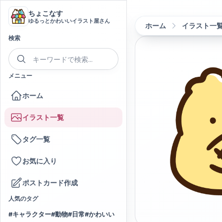
ちょこなす
ゆるっとかわいいイラスト屋さん
ホーム
イラスト一
検索
メニュー
ホーム
イラスト一覧
タグ一覧
お気に入り
ポストカード作成
人気のタグ
#
キャラクター
#
動物
#
日常
#
かわいい