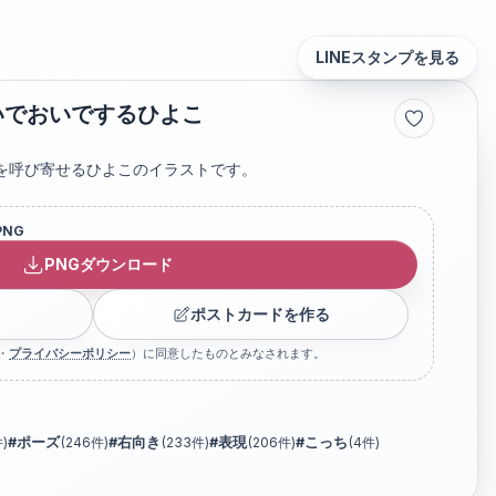
LINEスタンプを見る
いでおいでするひよこ
を呼び寄せるひよこのイラストです。
PNG
PNGダウンロード
ポストカードを作る
・
プライバシーポリシー
）に同意したものとみなされます。
)
#
ポーズ
(
246
件)
#
右向き
(
233
件)
#
表現
(
206
件)
#
こっち
(
4
件)