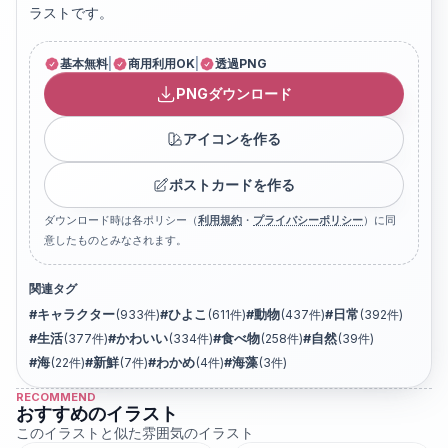
ラストです。
基本無料
|
商用利用OK
|
透過PNG
PNGダウンロード
アイコンを作る
ポストカードを作る
ダウンロード時は各ポリシー（
利用規約
・
プライバシーポリシー
）に同
意したものとみなされます。
関連タグ
#
キャラクター
(
933
件)
#
ひよこ
(
611
件)
#
動物
(
437
件)
#
日常
(
392
件)
#
生活
(
377
件)
#
かわいい
(
334
件)
#
食べ物
(
258
件)
#
自然
(
39
件)
#
海
(
22
件)
#
新鮮
(
7
件)
#
わかめ
(
4
件)
#
海藻
(
3
件)
RECOMMEND
おすすめのイラスト
このイラストと似た雰囲気のイラスト