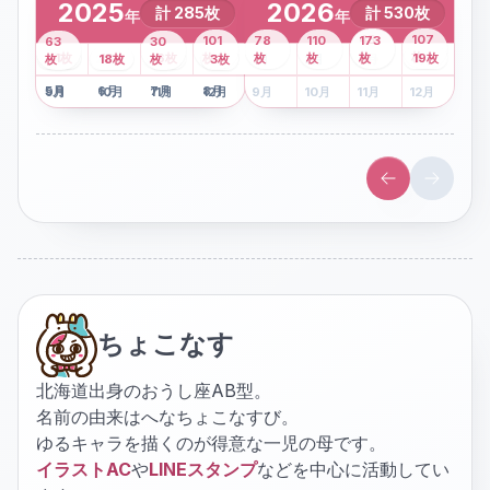
2025
2026
計
285
枚
計
530
枚
年
年
43
107
101
78
110
173
63
30
2
枚
8
枚
枚
枚
41
枚
13
枚
6
枚
枚
枚
枚
枚
19
枚
1
枚
月
2
18
月
枚
3
枚
月
4
3
月
枚
1
月
2
月
3
月
4
月
5
月
6
月
7
月
8
月
5
月
6
月
7
月
8
月
9
月
10
月
11
月
12
月
9
月
10
月
11
月
12
月
ちょこなす
北海道出身のおうし座AB型。
名前の由来はへなちょこなすび。
ゆるキャラを描くのが得意な一児の母です。
イラストAC
や
LINEスタンプ
などを中心に活動してい