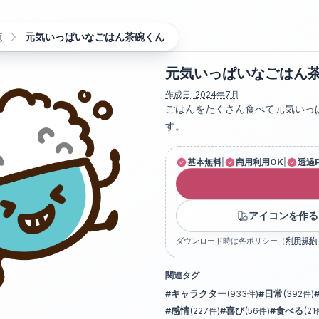
覧
元気いっぱいなごはん茶碗くん
元気いっぱいなごはん
作成日:
2024年7月
ごはんをたくさん食べて元気いっ
す。
基本無料
|
商用利用OK
|
透過
アイコンを作る
ダウンロード時は各ポリシー（
利用規約
関連タグ
#
キャラクター
(
933
件)
#
日常
(
392
件)
#
感情
(
227
件)
#
喜び
(
56
件)
#
食べる
(
21