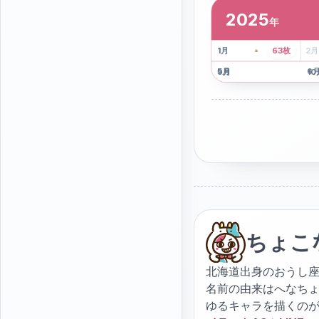
2025
年
2
枚
41
枚
1
月
63
枚
2
月
5
月
6
9
月
10
ちょこ
北海道出身のおうし座
名前の由来はへなち
ゆるキャラを描くの