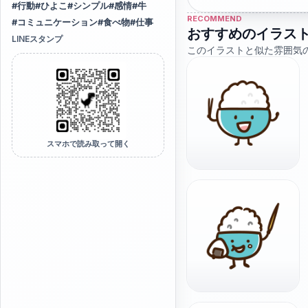
#
行動
#
ひよこ
#
シンプル
#
感情
#
牛
RECOMMEND
#
コミュニケーション
#
食べ物
#
仕事
おすすめのイラス
LINEスタンプ
このイラストと似た雰囲気
スマホで読み取って開く