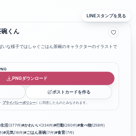
LINEスタンプを見る
茶碗くん
ぱいな様子ではしゃぐごはん茶碗のキャラクターのイラストで
PNG
PNGダウンロード
ポストカードを作る
・
プライバシーポリシー
）に同意したものとみなされます。
#
生活
(
377
件)
#
かわいい
(
334
件)
#
行動
(
260
件)
#
食べ物
(
258
件)
件)
#
元気
(
16
件)
#
ごはん茶碗
(
7
件)
#
食育
(
7
件)