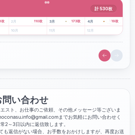
計
530
枚
43
枚
107
枚
8
枚
110
枚
173
枚
19
枚
2
月
3
月
4
月
6
月
7
月
8
月
10
月
11
月
12
月
お問い合わせ
クエスト、お仕事のご依頼、その他メッセージ等ございま
hoconasu.info@gmail.com
までお気軽にお問い合わせく
常2～3日以内に返信致します。
ぎても返信がない場合、お手数をおかけしますが、再度お送