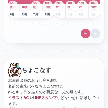
43
107
101
78
110
173
63
30
2
枚
8
枚
枚
枚
41
枚
13
枚
6
枚
枚
枚
枚
枚
19
枚
1
枚
月
2
18
月
枚
3
枚
月
4
3
月
枚
1
月
2
月
3
月
4
月
5
月
6
月
7
月
8
月
5
月
6
月
7
月
8
月
9
月
10
月
11
月
12
月
9
月
10
月
11
月
12
月
ちょこなす
北海道出身のおうし座AB型。
名前の由来はへなちょこなすび。
ゆるキャラを描くのが得意な一児の母です。
イラストAC
や
LINEスタンプ
などを中心に活動してい
ます。