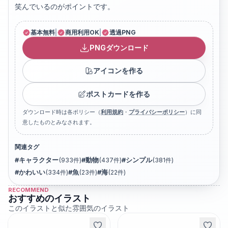
笑んでいるのがポイントです。
基本無料
|
商用利用OK
|
透過PNG
PNGダウンロード
アイコンを作る
ポストカードを作る
ダウンロード時は各ポリシー（
利用規約
・
プライバシーポリシー
）に同
意したものとみなされます。
関連タグ
#
キャラクター
(
933
件)
#
動物
(
437
件)
#
シンプル
(
381
件)
#
かわいい
(
334
件)
#
魚
(
23
件)
#
海
(
22
件)
RECOMMEND
おすすめのイラスト
このイラストと似た雰囲気のイラスト