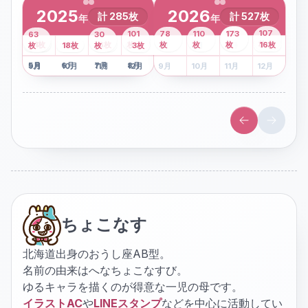
2025
2026
計
285
枚
計
527
枚
年
年
43
107
101
78
110
173
63
30
2
枚
8
枚
枚
枚
41
枚
13
枚
6
枚
枚
枚
枚
枚
16
枚
1
枚
月
2
18
月
枚
3
枚
月
4
3
月
枚
1
月
2
月
3
月
4
月
5
月
6
月
7
月
8
月
5
月
6
月
7
月
8
月
9
月
10
月
11
月
12
月
9
月
10
月
11
月
12
月
ちょこなす
北海道出身のおうし座AB型。
名前の由来はへなちょこなすび。
ゆるキャラを描くのが得意な一児の母です。
イラストAC
や
LINEスタンプ
などを中心に活動してい