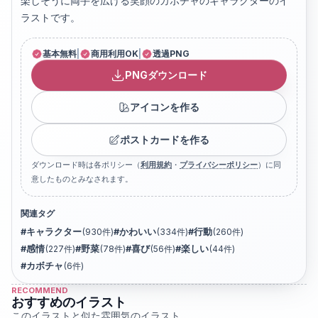
楽しそうに両手を広げる笑顔のカボチャのキャラクターのイ
ラストです。
基本無料
|
商用利用OK
|
透過PNG
PNGダウンロード
アイコンを作る
ポストカードを作る
ダウンロード時は各ポリシー（
利用規約
・
プライバシーポリシー
）に同
意したものとみなされます。
関連タグ
#
キャラクター
(
930
件)
#
かわいい
(
334
件)
#
行動
(
260
件)
#
感情
(
227
件)
#
野菜
(
78
件)
#
喜び
(
56
件)
#
楽しい
(
44
件)
#
カボチャ
(
6
件)
RECOMMEND
おすすめのイラスト
このイラストと似た雰囲気のイラスト