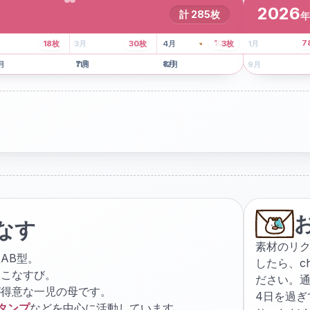
2026
計
285
枚
年
8
枚
13
枚
6
枚
101
枚
7
18
枚
3
月
30
枚
4
月
3
枚
1
月
月
7
月
8
月
5
月
月
11
月
12
月
9
月
なす
素材のリ
AB型。
したら、
c
ょこなすび。
ださい。通
が得意な一児の母です。
4日を過
スタンプ
などを中心に活動しています。