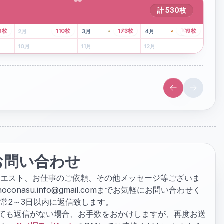
計
530
枚
43
枚
107
枚
8
枚
110
枚
173
枚
19
枚
2
月
3
月
4
月
6
月
7
月
8
月
10
月
11
月
12
月
お問い合わせ
クエスト、お仕事のご依頼、その他メッセージ等ございま
hoconasu.info@gmail.com
までお気軽にお問い合わせく
常2～3日以内に返信致します。
ぎても返信がない場合、お手数をおかけしますが、再度お送