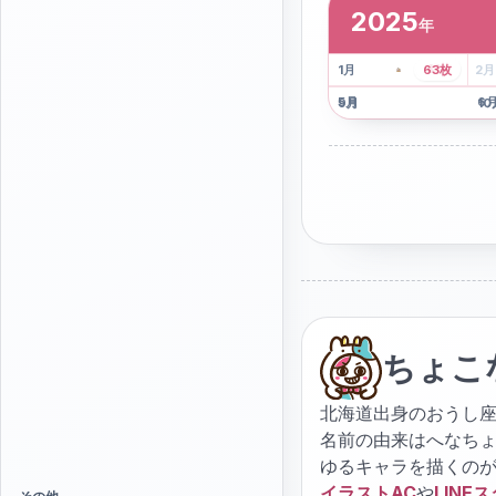
2025
年
2
枚
41
枚
1
月
63
枚
2
月
5
月
6
9
月
10
ちょこ
北海道出身のおうし座
名前の由来はへなち
ゆるキャラを描くの
イラストAC
や
LINE