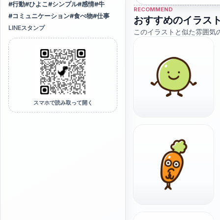
#
行動
#
ひよこ
#
シンプル
#
感情
#
牛
RECOMMEND
#
コミュニケーション
#
食べ物
#
仕事
おすすめのイラス
LINEスタンプ
このイラストと似た雰囲気
スマホで読み取って開く