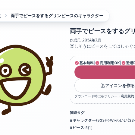
覧
両手でピースをするグリンピースのキャラクター
両手でピースをするグ
作成日:
2024年7月
楽しそうにピースをしてはしゃぐ
基本無料
|
商用利用OK
|
透過
アイコンを作る
ダウンロード時は各ポリシー（
利用規約
関連タグ
#
キャラクター
(
933
件)
#
かわいい
(
33
#
ピース
(
5
件)