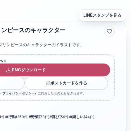
LINEスタンプを見る
リンピースのキャラクター
グリンピースのキャラクターのイラストです。
PNG
PNGダウンロード
ポストカードを作る
・
プライバシーポリシー
）に同意したものとみなされます。
4
件)
#
行動
(
260
件)
#
野菜
(
78
件)
#
喜び
(
56
件)
#
楽しい
(
44
件)